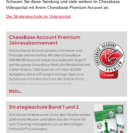
Schauen Sie diese Sendung und viele weitere im Chessbase
Videoportal mit ihrem Chessbase Premium Account an.
Die Strategieschule im Videoportal
ChessBase Account Premium
Jahresabonnement
Von zu Hause Schach spielen, trainieren und
Freunde online treffen. Mit dem ChessBase
PREMIUM Account haben Sie jederzeit Zugriff
auf die ganze ChessBase Welt: die Mediathek mit
vielen Videos, Taktikserver mit über 60.000
Aufgaben, die Eröffnungstrainings-App, Live
Database mit 8 Mio. Partien, der Online-Fritz,
Let's Check, playchess.com/schach.de, ...
Mehr...
Strategieschule Band 1 und 2
Ziel dieses Videokurses ist es, dem Studierenden
zahlreiche Muster und Ideen aus der Praxis für
sein Training mitzugeben, um so den nötigen
Feinschliff zu erlangen.