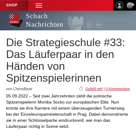
SHOP
TOGGLE
NAVIGATION
Schach
Nachrichten
Die Strategieschule #33:
Das Läuferpaar in den
Händen von
Spitzenspielerinnen
von ChessBase
Gefällt mir!
|
0 Kommentare
05.09.2022 – Seit zwei Jahrzehnten zählt die polnische
Spitzenspielerin Monika Socko zur europäischen Elite. Nun
krönte sie ihre Karriere mit einem überzeugenden Turniersieg
bei der Einzeleuropameisterschaft in Prag. Dabei demonstrierte
sie in einer Schlüsselpartie eindrucksvoll, wie man das
Läuferpaar richtig in Szene setzt.