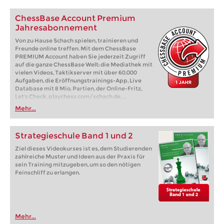
ChessBase Account Premium
Jahresabonnement
Von zu Hause Schach spielen, trainieren und
Freunde online treffen. Mit dem ChessBase
PREMIUM Account haben Sie jederzeit Zugriff
auf die ganze ChessBase Welt: die Mediathek mit
vielen Videos, Taktikserver mit über 60.000
Aufgaben, die Eröffnungstrainings-App, Live
Database mit 8 Mio. Partien, der Online-Fritz,
Let's Check, playchess.com/schach.de, ...
Mehr...
Strategieschule Band 1 und 2
Ziel dieses Videokurses ist es, dem Studierenden
zahlreiche Muster und Ideen aus der Praxis für
sein Training mitzugeben, um so den nötigen
Feinschliff zu erlangen.
Mehr...