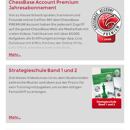
ChessBase Account Premium
Jahresabonnement
Von zu Hause Schach spielen, trainieren und
Freunde online treffen. Mit dem ChessBase
PREMIUM Account haben Sie jederzeit Zugriff
auf die ganze ChessBase Welt: die Mediathek mit
vielen Videos, Taktikserver mit über 60.000
Aufgaben, die Eröffnungstrainings-App, Live
Database mit 8 Mio. Partien, der Online-Fritz,
Let's Check, playchess.com/schach.de, ...
Mehr...
Strategieschule Band 1 und 2
Ziel dieses Videokurses ist es, dem Studierenden
zahlreiche Muster und Ideen aus der Praxis für
sein Training mitzugeben, um so den nötigen
Feinschliff zu erlangen.
Mehr...