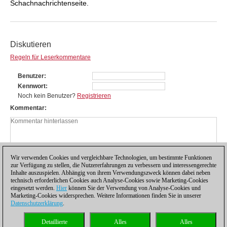
Schachnachrichtenseite.
Diskutieren
Regeln für Leserkommentare
Benutzer
Kennwort
Noch kein Benutzer?
Registrieren
Kommentar
Wir verwenden Cookies und vergleichbare Technologien, um bestimmte Funktionen
zur Verfügung zu stellen, die Nutzererfahrungen zu verbessern und interessengerechte
Inhalte auszuspielen. Abhängig von ihrem Verwendungszweck können dabei neben
technisch erforderlichen Cookies auch Analyse-Cookies sowie Marketing-Cookies
eingesetzt werden.
Hier
können Sie der Verwendung von Analyse-Cookies und
Marketing-Cookies widersprechen. Weitere Informationen finden Sie in unserer
Datenschutzerklärung
.
Datenschutzhinweis
|
Impressum
|
Kontakt
|
Cookies Management
|
Lizenzen
|
Detaillierte
Alles
Alles