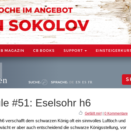
CB MAGAZIN
CB BOOKS
SUPPORT
EINSTEIGERKUR
en
S
SUCHE:
SPRACHE:
DE
EN
ES
FR
le #51: Eselsohr h6
Gefällt mir!
|
0 Kommentare
6 verschafft dem schwarzen König oft ein sinnvolles Luftloch und
wächt er aber auch entscheidend die schwarze Königsstellung, vor