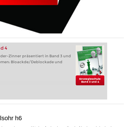
nd 4
der-Zinner präsentiert in Band 3 und
themen: Bloackde/Deblockade und
lsohr h6