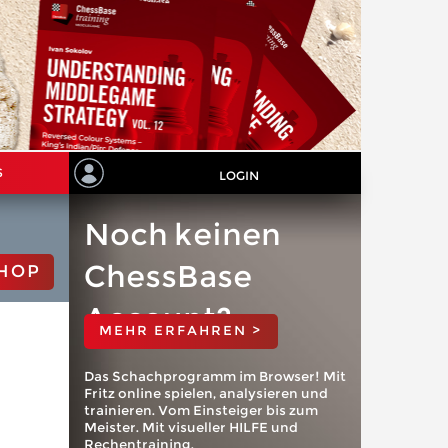
S
LOGIN
Noch keinen
ChessBase
HOP
Account?
MEHR ERFAHREN >
Das Schachprogramm im Browser! Mit
Fritz online spielen, analysieren und
trainieren. Vom Einsteiger bis zum
Meister. Mit visueller HILFE und
Rechentraining.