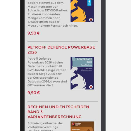
basiert, stammt aus dem
Maschinenraum von
Schach.de: 357.000 Partien.
Zu dieser imposanten
Menge kommen noch
17.000 Partien aus der
Mega und vom Fernschach hinzu.
9,90 €
PETROFF DEFENCE POWERBASE
2026
Petroff Defence
Powerbase 2026 ist eine
Datenbank und enthält
6475 hochklassige Partien
aus der Mega 2026 bzw.
der Correspondence
Database 2026, davon sind
682 kommentiert.
9,90 €
RECHNEN UND ENTSCHEIDEN
BAND 3:
VARIANTENBERECHNUNG
Schwierigkeiten bei der
Vorteilsverwertung?
Häufige Zeitnot?