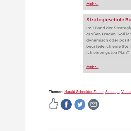
Partien, der Online-Frit
Mehr...
playchess.com/schach.d
Strategieschule Ba
Im 1.Band der Strategi
großen Fragen. Soll ich
dynamisch oder positi
beurteile ich eine Stel
ich einen guten Plan?
Mehr...
Themen:
Harald Schneider-Zinner
,
Strategie
,
Video