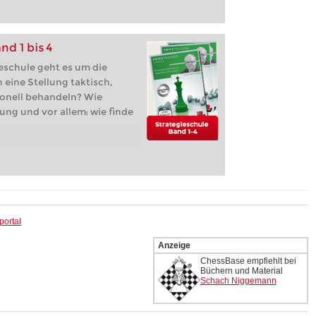
z, Let's Check,
e, ...
nd 1 bis 4
eschule geht es um die
 eine Stellung taktisch,
onell behandeln? Wie
lung und vor allem: wie finde
portal
Anzeige
ChessBase empfiehlt bei
Büchern und Material
Schach Niggemann