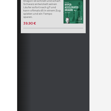
Dragon ist schnell und scharf.
Schwarz entwickelt seinen
Läufer sofort nach g7 und
kann oftmals d5 in einem Zug
spielen und ein Tempo
sparen.
39,90 €