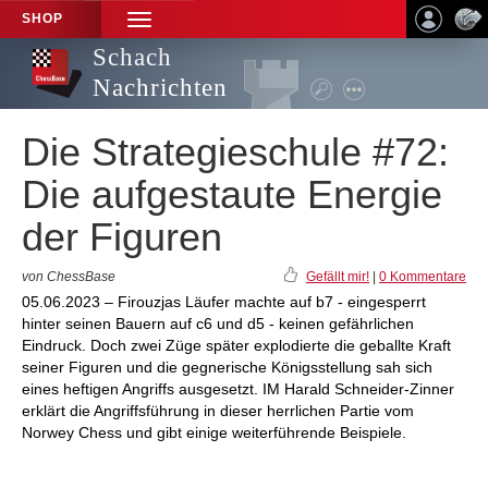
SHOP
TOGGLE
NAVIGATION
Schach
Nachrichten
Die Strategieschule #72:
Die aufgestaute Energie
der Figuren
von ChessBase
Gefällt mir!
|
0 Kommentare
05.06.2023 – Firouzjas Läufer machte auf b7 - eingesperrt
hinter seinen Bauern auf c6 und d5 - keinen gefährlichen
Eindruck. Doch zwei Züge später explodierte die geballte Kraft
seiner Figuren und die gegnerische Königsstellung sah sich
eines heftigen Angriffs ausgesetzt. IM Harald Schneider-Zinner
erklärt die Angriffsführung in dieser herrlichen Partie vom
Norwey Chess und gibt einige weiterführende Beispiele.