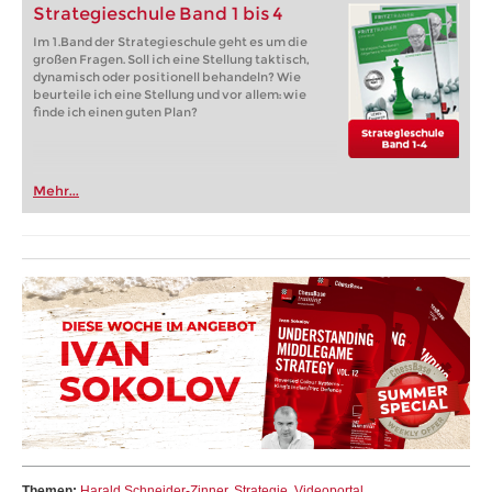
Strategieschule Band 1 bis 4
Im 1.Band der Strategieschule geht es um die
großen Fragen. Soll ich eine Stellung taktisch,
dynamisch oder positionell behandeln? Wie
beurteile ich eine Stellung und vor allem: wie
finde ich einen guten Plan?
Mehr...
Themen:
Harald Schneider-Zinner
,
Strategie
,
Videoportal