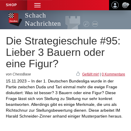
SHOP
TOGGLE
NAVIGATION
Schach
Nachrichten
Die Strategieschule #95:
Lieber 3 Bauern oder
eine Figur?
von ChessBase
Gefällt mir!
|
0 Kommentare
15.11.2023 – In der 1. Deutschen Bundesliga wurde in der
Partie zwischen Duda und Tari einmal mehr die ewige Frage
diskutiert: Was ist besser? 3 Bauern oder eine Figur? Diese
Frage lässt sich von Stellung zu Stellung nur sehr konkret
beantworten. Allerdings gibt es einige Merkmale, die uns als
Richtschnur zur Stellungsbewertung dienen. Diese arbeitet IM
Harald Schneider-Zinner anhand einiger Musterpartien heraus.