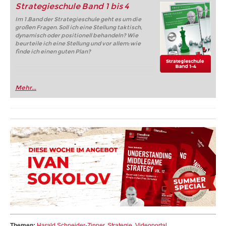
Strategieschule Band 1 bis 4
Im 1.Band der Strategieschule geht es um die
großen Fragen. Soll ich eine Stellung taktisch,
dynamisch oder positionell behandeln? Wie
beurteile ich eine Stellung und vor allem: wie
finde ich einen guten Plan?
Mehr...
Themen:
Harald Schneider-Zinner
,
Strategie
,
Videoportal