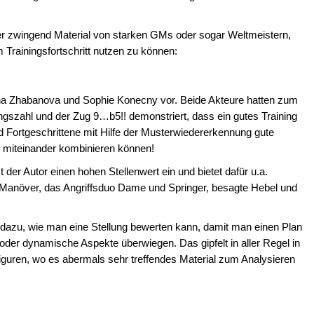
er zwingend Material von starken GMs oder sogar Weltmeistern,
Trainingsfortschritt nutzen zu können:
na Zhabanova und Sophie Konecny vor. Beide Akteure hatten zum
ngszahl und der Zug 9…b5!! demonstriert, dass ein gutes Training
d Fortgeschrittene mit Hilfe der Musterwiedererkennung gute
e miteinander kombinieren können!
 Autor einen hohen Stellenwert ein und bietet dafür u.a.
rManöver, das Angriffsduo Dame und Springer, besagte Hebel und
g dazu, wie man eine Stellung bewerten kann, damit man einen Plan
oder dynamische Aspekte überwiegen. Das gipfelt in aller Regel in
 Figuren, wo es abermals sehr treffendes Material zum Analysieren