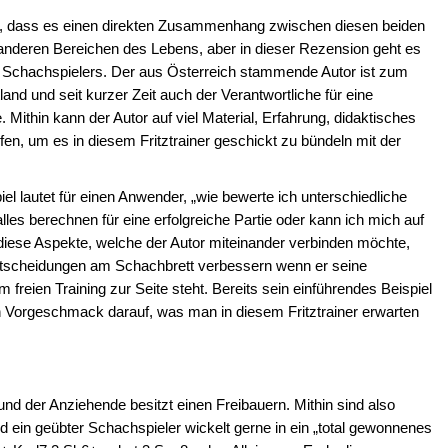
ung, dass es einen direkten Zusammenhang zwischen diesen beiden
n anderen Bereichen des Lebens, aber in dieser Rezension geht es
n Schachspielers. Der aus Österreich stammende Autor ist zum
land und seit kurzer Zeit auch der Verantwortliche für eine
ithin kann der Autor auf viel Material, Erfahrung, didaktisches
en, um es in diesem Fritztrainer geschickt zu bündeln mit der
 lautet für einen Anwender, „wie bewerte ich unterschiedliche
es berechnen für eine erfolgreiche Partie oder kann ich mich auf
 diese Aspekte, welche der Autor miteinander verbinden möchte,
Entscheidungen am Schachbrett verbessern wenn er seine
 freien Training zur Seite steht. Bereits sein einführendes Beispiel
n Vorgeschmack darauf, was man in diesem Fritztrainer erwarten
und der Anziehende besitzt einen Freibauern. Mithin sind also
d ein geübter Schachspieler wickelt gerne in ein „total gewonnenes