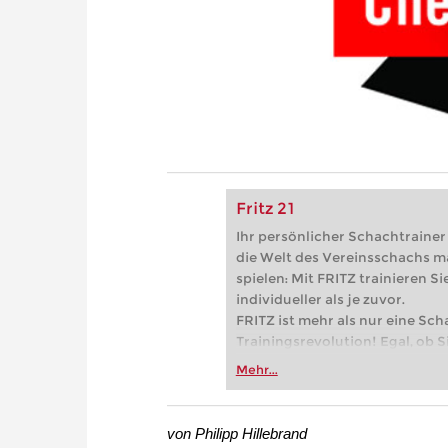
Fritz 21
Ihr persönlicher Schachtrainer -
die Welt des Vereinsschachs m
spielen: Mit FRITZ trainieren Sie
individueller als je zuvor.
FRITZ ist mehr als nur eine Sch
Trainingsrevolution! Egal, ob Si
Vereinsschachs machen oder ber
Mehr...
FRITZ trainieren Sie effizienter,
zuvor.
von Philipp Hillebrand