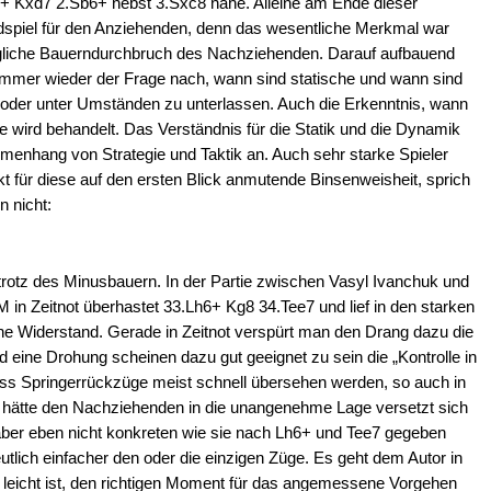
xd7+ Kxd7 2.Sb6+ nebst 3.Sxc8 nahe. Alleine am Ende dieser
dspiel für den Anziehenden, denn das wesentliche Merkmal war
ögliche Bauerndurchbruch des Nachziehenden. Darauf aufbauend
n immer wieder der Frage nach, wann sind statische und wann sind
der unter Umständen zu unterlassen. Auch die Erkenntnis, wann
e wird behandelt. Das Verständnis für die Statik und die Dynamik
mmenhang von Strategie und Taktik an. Auch sehr starke Spieler
kt für diese auf den ersten Blick anmutende Binsenweisheit, sprich
 nicht:
 trotz des Minusbauern. In der Partie zwischen Vasyl Ivanchuk und
M in Zeitnot überhastet 33.Lh6+ Kg8 34.Tee7 und lief in den starken
ne Widerstand. Gerade in Zeitnot verspürt man den Drang dazu die
 eine Drohung scheinen dazu gut geeignet zu sein die „Kontrolle in
ass Springerrückzüge meist schnell übersehen werden, so auch in
n hätte den Nachziehenden in die unangenehme Lage versetzt sich
ber eben nicht konkreten wie sie nach Lh6+ und Tee7 gegeben
deutlich einfacher den oder die einzigen Züge. Es geht dem Autor in
 leicht ist, den richtigen Moment für das angemessene Vorgehen