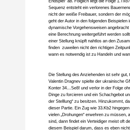
Endspiel“ ab. Folglich liegt die Folge 1.T
Sequenz entsteht ein verlorenes Bauernen
nicht der weiße Freibauer, sondern der m
geht der Autor in den folgenden Beispiele
dynamische Vorgehensweisen angebracht o
eine Berechnung weitergeführt werden sollt
einer Stellung knüpft nahtlos an den Zusa
finden zuweilen nicht den richtigen Zeitpun
wann es notwendig ist zu Handeln und wann
Die Stellung des Anziehenden ist sehr gut,
Valentin Dragnev spielte der ukrainische G
Konter 34…Se8! und verlor in der Folge oh
Dinge zu forcieren und ein Schachgebot und
der Stelllung“ zu besitzen. Hinzukommt, d
dieser Partie. Ein Zug wie 33.Kb2 hingege
vielen „Drohungen“ erwehren zu müssen, a
sind, dann findet ein Verteidiger meist oft 
diesem Beispiel darum, dass es eben nicht