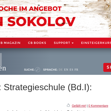
CB MAGAZIN
CB BOOKS
SUPPORT
EINSTEIGERKUR
en
S
SUCHE:
SPRACHE:
DE
EN
ES
FR
 Strategieschule (Bd.I):
Gefällt mir!
|
0 Kommentare