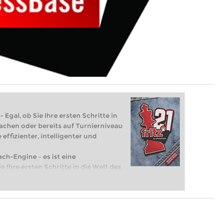
 Egal, ob Sie Ihre ersten Schritte in
achen oder bereits auf Turnierniveau
 effizienter, intelligenter und
ach-Engine – es ist eine
e Ihre ersten Schritte in die Welt des
eits auf Turnierniveau spielen: Mit
 intelligenter und individueller als je