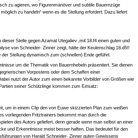
atisch zu agieren, wo Figurenmanöver und subtile Bauernzüge
 möglich zu handeln“ wenn es die Stellung erfordert. Dazu liefert
dieser Stelle gegen Azamat Utegaliev ,mit 18.f4 einen guten und
alyse von Schneider- Zinner zeigt, hätte der Keulenschlag 18.d5!!
e der Stellung dynamisch zum (schnellen) Ende geführt.
nntnisse um die Thematik von Bauernhebeln präsentiert. Sie dienen
 gegnerischen Vorpostens oder dem Schaffen einer
bei nutzt der Autor zum einen bekannte Vorbilder von Größen wie
Partien seiner Schützlinge kommen zum Einsatz:
it, um in einem Clip den von Euwe skizzierten Plan zum weißen
s vorliegenden Fritztrainers bekommt man durch die
elen des Autors geliefert, denn gerade wenn man selbst an einer
drücke und Erkenntnisse meist besser haften. Das bedeutet für den
Ausführungen von Harald Schneider- Zinner guten Gewissens