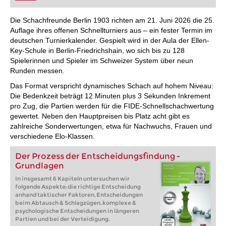
FRITZ trainieren Sie effizienter, intelligenter und
individueller als je zuvor.
Die Schachfreunde Berlin 1903 richten am 21. Juni 2026 die 25.
Auflage ihres offenen Schnellturniers aus – ein fester Termin im
deutschen Turnierkalender. Gespielt wird in der Aula der Ellen-
Key-Schule in Berlin-Friedrichshain, wo sich bis zu 128
Spielerinnen und Spieler im Schweizer System über neun
Runden messen.
Das Format verspricht dynamisches Schach auf hohem Niveau:
Die Bedenkzeit beträgt 12 Minuten plus 3 Sekunden Inkrement
pro Zug, die Partien werden für die FIDE-Schnellschachwertung
gewertet. Neben den Hauptpreisen bis Platz acht gibt es
zahlreiche Sonderwertungen, etwa für Nachwuchs, Frauen und
verschiedene Elo-Klassen.
Der Prozess der Entscheidungsfindung -
Grundlagen
In insgesamt 6 Kapiteln untersuchen wir
folgende Aspekte: die richtige Entscheidung
anhand taktischer Faktoren, Entscheidungen
beim Abtausch & Schlagzügen, komplexe &
psychologische Entscheidungen in längeren
Partien und bei der Verteidigung.