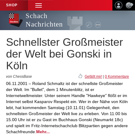
SHOP
TOGGLE
NAVIGATION
Schach
Nachrichten
Schnellster Großmeister
der Welt bei Gonski in
Köln
von ChessBase
Gefällt mir!
|
0 Kommentare
06.11.2001 – Roland Schmaltz ist der schnellste Großmeister
der Welt. Im "Bullet", dem 1 Minutenblitz, ist er
Internetweltmeister. Unter seinem Handle "Hawkeye" flößt er im
Internet selbst Kasparov Respekt ein. Wer in der Nähe von Köln
lebt, hat kommenden Samstag (10.11.01) Gelegenheit, den
schnellsten Großmeister der Welt live zu erleben. Von 11.00 bis
15.00 Uhr ist er zu Gast im Buchhaus Gonski (Neumarkt 18c)
und spielt im Fritz-Internetschachclub Blitzpartien gegen andere
Schachfreunde.
Mehr...