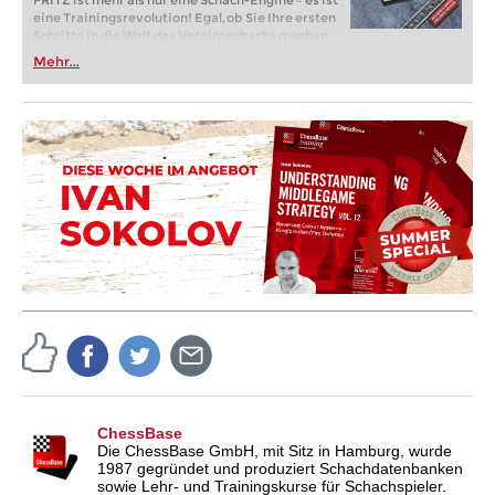
FRITZ ist mehr als nur eine Schach-Engine – es ist
eine Trainingsrevolution! Egal, ob Sie Ihre ersten
Schritte in die Welt des Vereinsschachs machen
oder bereits auf Turnierniveau spielen: Mit
Mehr...
FRITZ trainieren Sie effizienter, intelligenter und
individueller als je zuvor.
ChessBase
Die ChessBase GmbH, mit Sitz in Hamburg, wurde
1987 gegründet und produziert Schachdatenbanken
sowie Lehr- und Trainingskurse für Schachspieler.