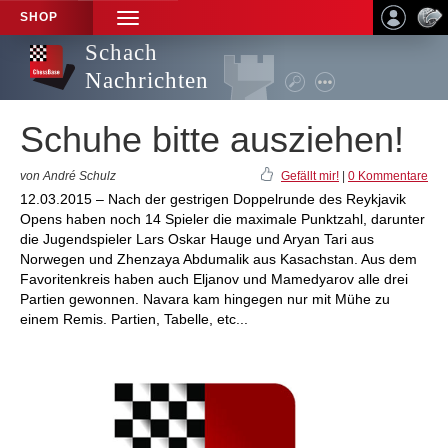
SHOP
TOGGLE
NAVIGATION
Schach
Nachrichten
Schuhe bitte ausziehen!
von André Schulz
Gefällt mir!
|
0 Kommentare
12.03.2015 – Nach der gestrigen Doppelrunde des Reykjavik
Opens haben noch 14 Spieler die maximale Punktzahl, darunter
die Jugendspieler Lars Oskar Hauge und Aryan Tari aus
Norwegen und Zhenzaya Abdumalik aus Kasachstan. Aus dem
Favoritenkreis haben auch Eljanov und Mamedyarov alle drei
Partien gewonnen. Navara kam hingegen nur mit Mühe zu
einem Remis. Partien, Tabelle, etc...