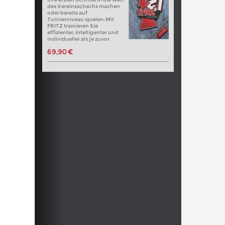
des Vereinsschachs machen
oder bereits auf
Turnierniveau spielen: Mit
FRITZ trainieren Sie
effizienter, intelligenter und
individueller als je zuvor.
69,90 €