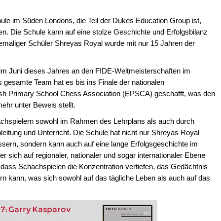
hule im Süden Londons, die Teil der Dukes Education Group ist,
hen. Die Schule kann auf eine stolze Geschichte und Erfolgsbilanz
emaliger Schüler Shreyas Royal wurde mit nur 15 Jahren der
 im Juni dieses Jahres an den FIDE-Weltmeisterschaften im
s gesamte Team hat es bis ins Finale der nationalen
ish Primary School Chess Association (EPSCA) geschafft, was den
ehr unter Beweis stellt.
achspielern sowohl im Rahmen des Lehrplans als auch durch
leitung und Unterricht. Die Schule hat nicht nur Shreyas Royal
ssern, sondern kann auch auf eine lange Erfolgsgeschichte im
 sich auf regionaler, nationaler und sogar internationaler Ebene
 dass Schachspielen die Konzentration vertiefen, das Gedächtnis
rn kann, was sich sowohl auf das tägliche Leben als auch auf das
7: Garry Kasparov