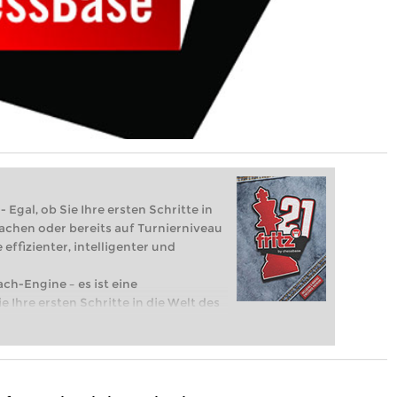
 Egal, ob Sie Ihre ersten Schritte in
achen oder bereits auf Turnierniveau
 effizienter, intelligenter und
ach-Engine – es ist eine
e Ihre ersten Schritte in die Welt des
eits auf Turnierniveau spielen: Mit
 intelligenter und individueller als je