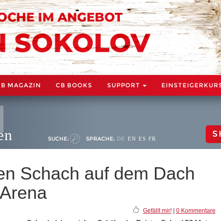
CB MAGAZIN
CB BOOKS
SUPPORT
EINSTEIGERKUR
en
S
SUCHE:
SPRACHE:
DE
EN
ES
FR
len Schach auf dem Dach
 Arena
Gefällt mir!
|
0 Kommentare