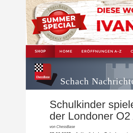
HOME
ERÖFFNUNGEN A-Z
SHOP
Schach Nachricht
Schulkinder spie
der Londoner O2
von ChessBase