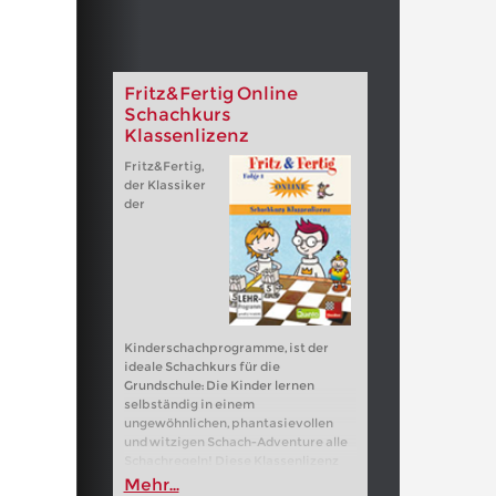
Fritz&Fertig Online
Schachkurs
Klassenlizenz
Fritz&Fertig,
der Klassiker
der
Kinderschachprogramme, ist der
ideale Schachkurs für die
Grundschule: Die Kinder lernen
selbständig in einem
ungewöhnlichen, phantasievollen
und witzigen Schach-Adventure alle
Schachregeln! Diese Klassenlizenz
enthält 30 Spielerpässe mit
Mehr...