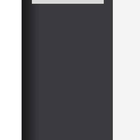
Fritz&Fertig Spiel-Konten für die
Onlineversion (1 Jahr Laufzeit) und
das große Fritz&Fertig-Lehrer-
Arbeitsbuch