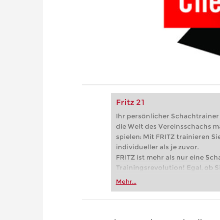
Fritz 21
Ihr persönlicher Schachtrainer -
die Welt des Vereinsschachs m
spielen: Mit FRITZ trainieren Sie
individueller als je zuvor.
FRITZ ist mehr als nur eine Sch
Trainingsrevolution! Egal, ob Si
Vereinsschachs machen oder ber
Mehr...
FRITZ trainieren Sie effizienter,
zuvor.