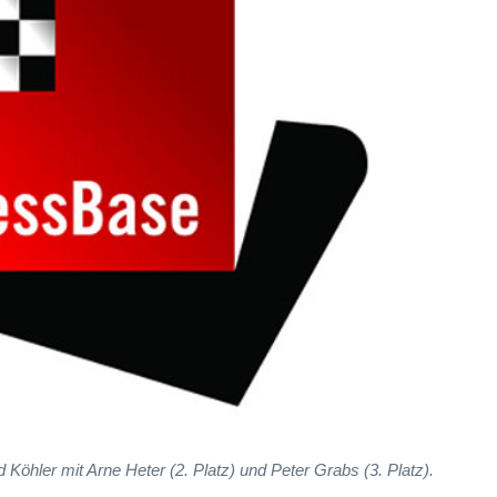
öhler mit Arne Heter (2. Platz) und Peter Grabs (3. Platz).