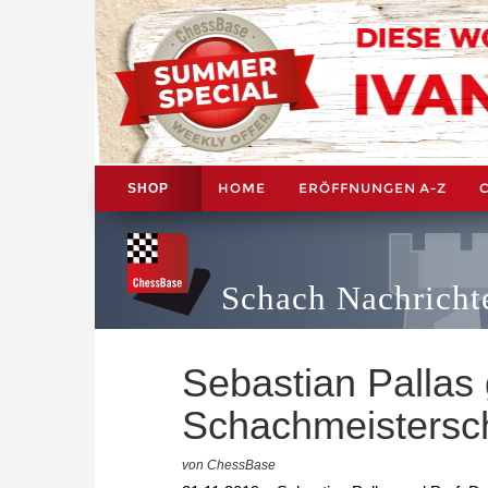
HOME
ERÖFFNUNGEN A-Z
SHOP
Schach Nachricht
Sebastian Pallas
Schachmeistersc
von ChessBase