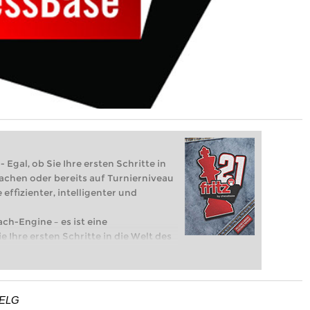
 Egal, ob Sie Ihre ersten Schritte in
achen oder bereits auf Turnierniveau
 effizienter, intelligenter und
ach-Engine – es ist eine
e Ihre ersten Schritte in die Welt des
eits auf Turnierniveau spielen: Mit
 intelligenter und individueller als je
 ELG