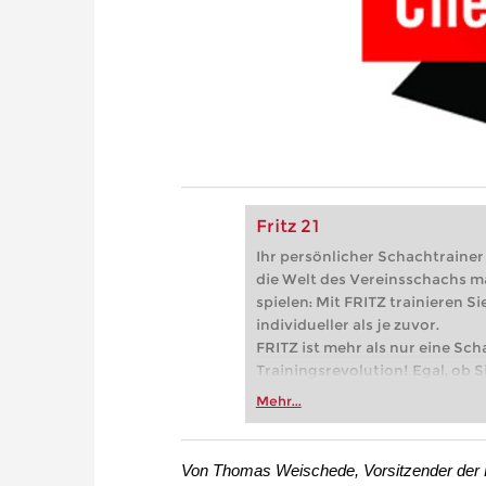
Fritz 21
Ihr persönlicher Schachtrainer -
die Welt des Vereinsschachs m
spielen: Mit FRITZ trainieren Sie
individueller als je zuvor.
FRITZ ist mehr als nur eine Sch
Trainingsrevolution! Egal, ob Si
Vereinsschachs machen oder ber
Mehr...
FRITZ trainieren Sie effizienter,
zuvor.
Von Thomas Weischede, Vorsitzender der