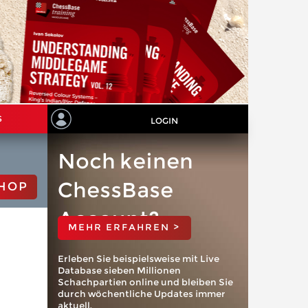
S
LOGIN
Noch keinen
ChessBase
HOP
Account?
MEHR ERFAHREN >
Erleben Sie beispielsweise mit Live
Database sieben Millionen
Schachpartien online und bleiben Sie
durch wöchentliche Updates immer
aktuell.