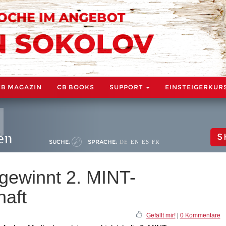
CB MAGAZIN
CB BOOKS
SUPPORT
EINSTEIGERKUR
en
S
SUCHE:
SPRACHE:
DE
EN
ES
FR
 gewinnt 2. MINT-
haft
Gefällt mir!
|
0 Kommentare