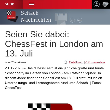
SHOP
TOGGLE
NAVIGATION
Schach
Nachrichten
Seien Sie dabei:
ChessFest in London am
13. Juli
von ChessBase
Gefällt mir!
|
0 Kommentare
29.05.2025 – Das "ChessFest" ist die jährliche große und bunte
Schachparty im Herzen von London - am Trafalgar Square. In
diesem Jahre findet das ChessFest am 13. Juli statt, mit vielen
Unterhaltungs- und Lernangeboten rund ums Schach. | Fotos:
ChessFest