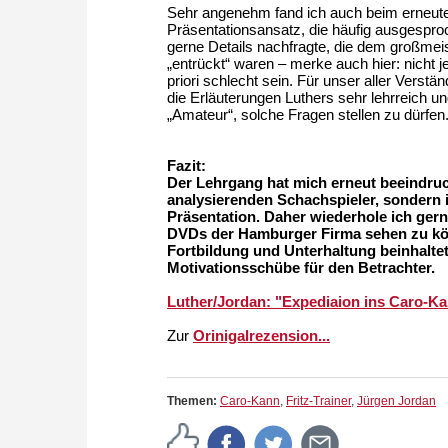
Sehr angenehm fand ich auch beim erneute
Präsentationsansatz, die häufig ausgespr
gerne Details nachfragte, die dem großmei
„entrückt“ waren – merke auch hier: nicht
priori schlecht sein. Für unser aller Verstä
die Erläuterungen Luthers sehr lehrreich u
„Amateur“, solche Fragen stellen zu dürfen
Fazit:
Der Lehrgang hat mich erneut beeindruc
analysierenden Schachspieler, sondern
Präsentation. Daher wiederhole ich ge
DVDs der Hamburger Firma sehen zu kön
Fortbildung und Unterhaltung beinhaltet
Motivationsschübe für den Betrachter.
Luther/Jordan: "Expediaion ins Caro-Ka
Zur
Orinigalrezension...
Themen:
Caro-Kann
,
Fritz-Trainer
,
Jürgen Jordan