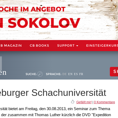
CB MAGAZIN
CB BOOKS
SUPPORT
EINSTEIGERKUR
en
S
SUCHE:
SPRACHE:
DE
EN
ES
FR
burger Schachuniversität
Gefällt mir!
|
0 Kommentare
ität bietet am Freitag, den 30.08.2013, ein Seminar zum Thema
, der zusammen mit Thomas Luther kürzlich die DVD "Expedition