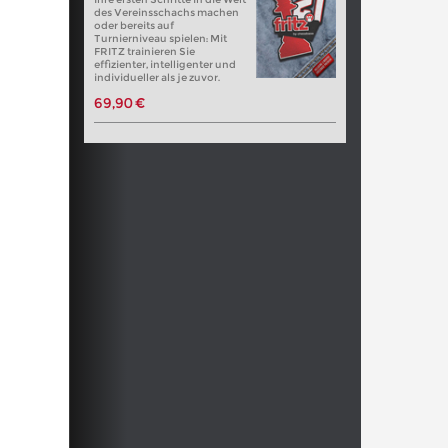
des Vereinsschachs machen
oder bereits auf
Turnierniveau spielen: Mit
FRITZ trainieren Sie
effizienter, intelligenter und
individueller als je zuvor.
69,90 €