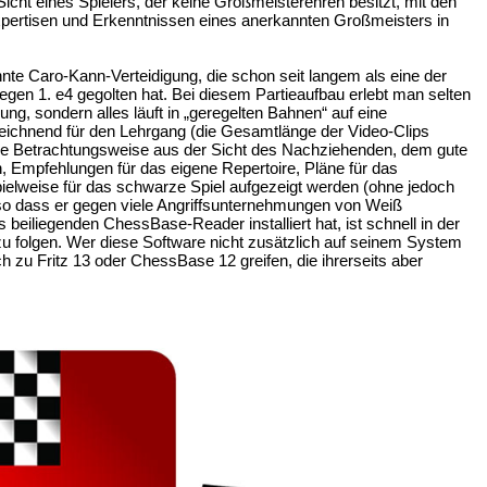
Sicht eines Spielers, der keine Großmeisterehren besitzt, mit den
Expertisen und Erkenntnissen eines anerkannten Großmeisters in
nte Caro-Kann-Verteidigung, die schon seit langem als eine der
egen 1. e4 gegolten hat. Bei diesem Partieaufbau erlebt man selten
ung, sondern alles läuft in „geregelten Bahnen“ auf eine
eichnend für den Lehrgang (die Gesamtlänge der Video-Clips
ende Betrachtungsweise aus der Sicht des Nachziehenden, dem gute
Empfehlungen für das eigene Repertoire, Pläne für das
Spielweise für das schwarze Spiel aufgezeigt werden (ohne jedoch
, so dass er gegen viele Angriffsunternehmungen von Weiß
 beiliegenden ChessBase-Reader installiert hat, ist schnell in der
zu folgen. Wer diese Software nicht zusätzlich auf seinem System
 zu Fritz 13 oder ChessBase 12 greifen, die ihrerseits aber