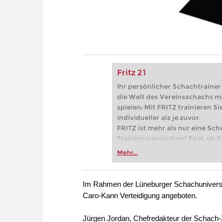
Fritz 21
Ihr persönlicher Schachtrainer -
die Welt des Vereinsschachs m
spielen: Mit FRITZ trainieren Sie
individueller als je zuvor.
FRITZ ist mehr als nur eine Sch
Trainingsrevolution! Egal, ob Si
Vereinsschachs machen oder ber
Mehr...
FRITZ trainieren Sie effizienter,
zuvor.
Im Rahmen der Lüneburger Schachuniversi
Caro-Kann Verteidigung angeboten.
Jürgen Jordan, Chefredakteur der Schach-Z