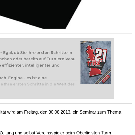
 Egal, ob Sie Ihre ersten Schritte in
achen oder bereits auf Turnierniveau
 effizienter, intelligenter und
ach-Engine – es ist eine
e Ihre ersten Schritte in die Welt des
eits auf Turnierniveau spielen: Mit
 intelligenter und individueller als je
tät wird am Freitag, den 30.08.2013, ein Seminar zum Thema
eitung und selbst Vereinsspieler beim Oberligisten Turm