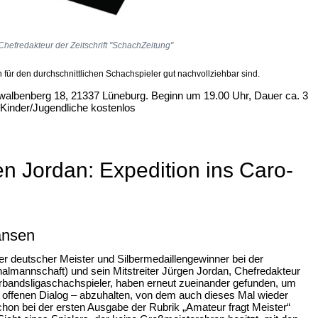
Chefredakteur der Zeitschrift "SchachZeitung"
h für den durchschnittlichen Schachspieler gut nachvollziehbar sind.
hwalbenberg 18, 21337 Lüneburg. Beginn um 19.00 Uhr, Dauer ca. 3
, Kinder/Jugendliche kostenlos
n Jordan: Expedition ins Caro-
ansen
er deutscher Meister und Silbermedaillengewinner bei der
lmannschaft) und sein Mitstreiter Jürgen Jordan, Chefredakteur
erbandsligaschachspieler, haben erneut zueinander gefunden, um
m offenen Dialog – abzuhalten, von dem auch dieses Mal wieder
chon bei der ersten Ausgabe der Rubrik „Amateur fragt Meister“