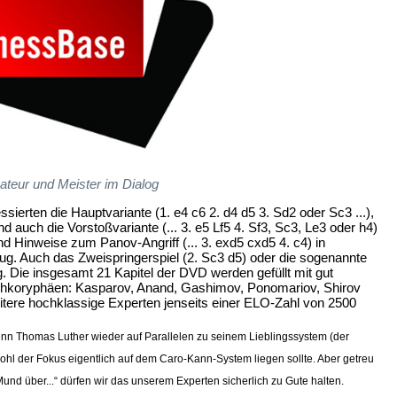
teur und Meister im Dialog
sierten die Hauptvariante (1. e4 c6 2. d4 d5 3. Sd2 oder Sc3 ...),
und auch die Vorstoßvariante (... 3. e5 Lf5 4. Sf3, Sc3, Le3 oder h4)
d Hinweise zum Panov-Angriff (... 3. exd5 cxd5 4. c4) in
ug. Auch das Zweispringerspiel (2. Sc3 d5) oder die sogenannte
g. Die insgesamt 21 Kapitel der DVD werden gefüllt mit gut
chkoryphäen: Kasparov, Anand, Gashimov, Ponomariov, Shirov
eitere hochklassige Experten jenseits einer ELO-Zahl von 2500
n Thomas Luther wieder auf Parallelen zu seinem Lieblingssystem (der
hl der Fokus eigentlich auf dem Caro-Kann-System liegen sollte. Aber getreu
Mund über...“ dürfen wir das unserem Experten sicherlich zu Gute halten.