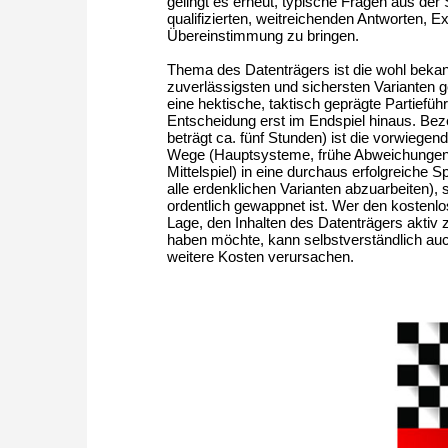
gelingt es erneut, typische Fragen aus der 
qualifizierten, weitreichenden Antworten, 
Übereinstimmung zu bringen.
Thema des Datenträgers ist die wohl bekan
zuverlässigsten und sichersten Varianten g
eine hektische, taktisch geprägte Partieführ
Entscheidung erst im Endspiel hinaus. Bez
beträgt ca. fünf Stunden) ist die vorwieg
Wege (Hauptsysteme, frühe Abweichungen, 
Mittelspiel) in eine durchaus erfolgreiche 
alle erdenklichen Varianten abzuarbeiten)
ordentlich gewappnet ist. Wer den kostenlos
Lage, den Inhalten des Datenträgers aktiv 
haben möchte, kann selbstverständlich auch
weitere Kosten verursachen.