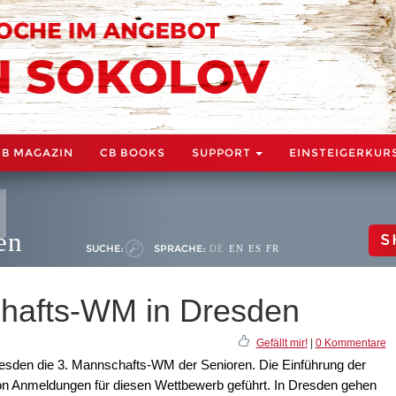
CB MAGAZIN
CB BOOKS
SUPPORT
EINSTEIGERKUR
en
S
SUCHE:
SPRACHE:
DE
EN
ES
FR
hafts-WM in Dresden
Gefällt mir!
|
0 Kommentare
esden die 3. Mannschafts-WM der Senioren. Die Einführung der
von Anmeldungen für diesen Wettbewerb geführt. In Dresden gehen