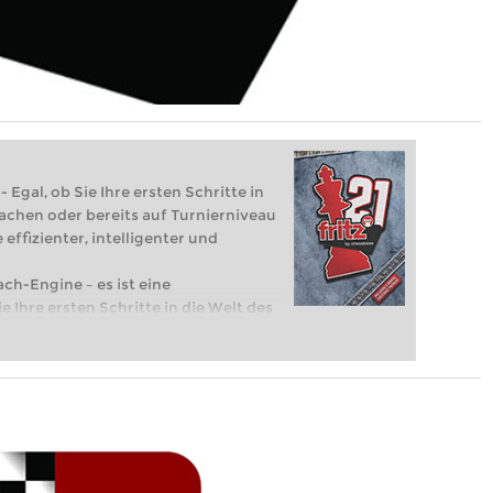
 Egal, ob Sie Ihre ersten Schritte in
achen oder bereits auf Turnierniveau
 effizienter, intelligenter und
ach-Engine – es ist eine
e Ihre ersten Schritte in die Welt des
eits auf Turnierniveau spielen: Mit
 intelligenter und individueller als je