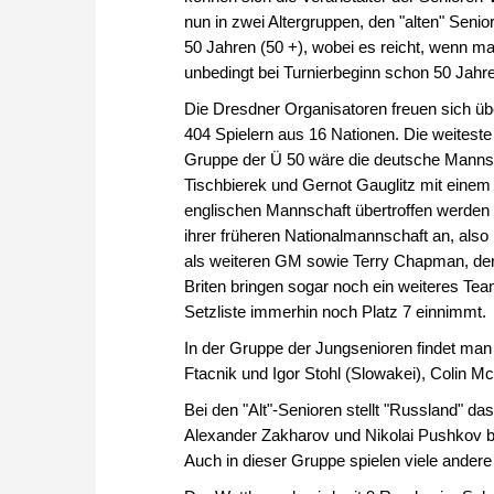
nun in zwei Altergruppen, den "alten" Senio
50 Jahren (50 +), wobei es reicht, wenn ma
unbedingt bei Turnierbeginn schon 50 Jahre
Die Dresdner Organisatoren freuen sich ü
404 Spielern aus 16 Nationen. Die weiteste
Gruppe der Ü 50 wäre die deutsche Mannsc
Tischbierek und Gernot Gauglitz mit einem 
englischen Mannschaft übertroffen werden 
ihrer früheren Nationalmannschaft an, also
als weiteren GM sowie Terry Chapman, der m
Briten bringen sogar noch ein weiteres Tea
Setzliste immerhin noch Platz 7 einnimmt.
In der Gruppe der Jungsenioren findet ma
Ftacnik und Igor Stohl (Slowakei), Colin 
Bei den "Alt"-Senioren stellt "Russland" da
Alexander Zakharov und Nikolai Pushkov br
Auch in dieser Gruppe spielen viele ander