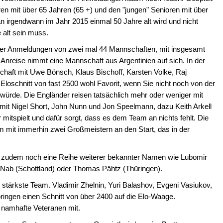
ren mit über 65 Jahren (65 +) und den "jungen" Senioren mit über
n irgendwann im Jahr 2015 einmal 50 Jahre alt wird und nicht
 alt sein muss.
ber Anmeldungen von zwei mal 44 Mannschaften, mit insgesamt
 Anreise nimmt eine Mannschaft aus Argentinien auf sich. In der
haft mit Uwe Bönsch, Klaus Bischoff, Karsten Volke, Raj
Eloschnitt von fast 2500 wohl Favorit, wenn Sie nicht noch von der
würde. Die Engländer reisen tatsächlich mehr oder weniger mit
 mit Nigel Short, John Nunn und Jon Speelmann, dazu Keith Arkell
itspielt und dafür sorgt, dass es dem Team an nichts fehlt. Die
m mit immerhin zwei Großmeistern an den Start, das in der
n zudem noch eine Reihe weiterer bekannter Namen wie Lubomir
McNab (Schottland) oder Thomas Pähtz (Thüringen).
s stärkste Team. Vladimir Zhelnin, Yuri Balashov, Evgeni Vasiukov,
ingen einen Schnitt von über 2400 auf die Elo-Waage.
e namhafte Veteranen mit.