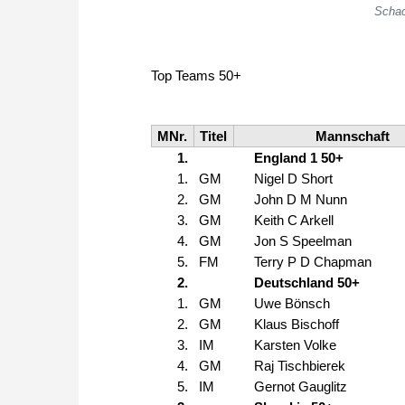
Schac
Top Teams 50+
MNr.
Titel
Mannschaft
1.
England 1 50+
1.
GM
Nigel D Short
2.
GM
John D M Nunn
3.
GM
Keith C Arkell
4.
GM
Jon S Speelman
5.
FM
Terry P D Chapman
2.
Deutschland 50+
1.
GM
Uwe Bönsch
2.
GM
Klaus Bischoff
3.
IM
Karsten Volke
4.
GM
Raj Tischbierek
5.
IM
Gernot Gauglitz