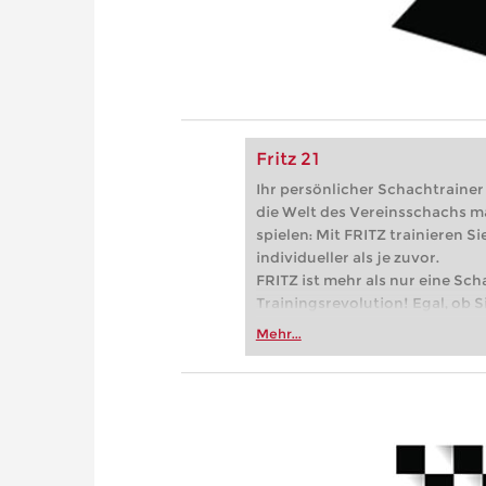
Fritz 21
Ihr persönlicher Schachtrainer -
die Welt des Vereinsschachs m
spielen: Mit FRITZ trainieren Sie
individueller als je zuvor.
FRITZ ist mehr als nur eine Sch
Trainingsrevolution! Egal, ob Si
Vereinsschachs machen oder ber
Mehr...
FRITZ trainieren Sie effizienter,
zuvor.