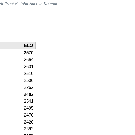
h-"Senior" John Nunn in Katerini
ELO
2570
2664
2601
2510
2506
2262
2482
2541
2495
2470
2420
2393