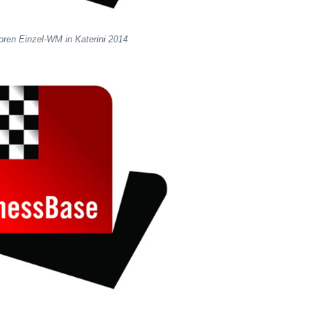
oren Einzel-WM in Katerini 2014