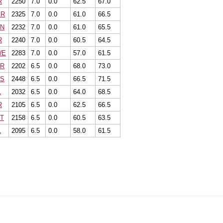
R
2250
7.0
0.0
62.5
67.0
ER
2325
7.0
0.0
61.0
66.5
N
2232
7.0
0.0
61.0
65.5
R
2240
7.0
0.0
60.5
64.5
WE
2283
7.0
0.0
57.0
61.5
R
2202
6.5
0.0
68.0
73.0
S
2448
6.5
0.0
66.5
71.5
L
2032
6.5
0.0
64.0
68.5
R
2105
6.5
0.0
62.5
66.5
T
2158
6.5
0.0
60.5
63.5
L
2095
6.5
0.0
58.0
61.5