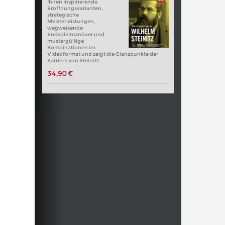
Ihnen inspirierende
Eröffnungsvarianten,
strategische
Meisterleistungen,
wegweisende
Endspielmanöver und
mustergültige
Kombinationen im
Videoformat und zeigt die Glanzpunkte der
Karriere von Steinitz.
34,90 €