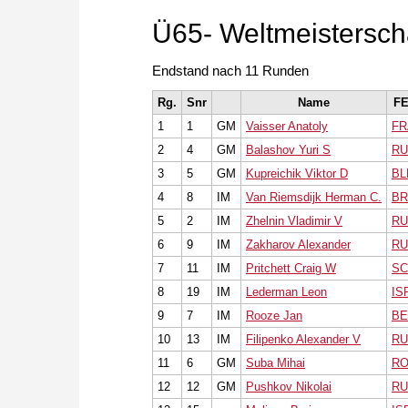
Ü65- Weltmeistersch
Endstand nach 11 Runden
Rg.
Snr
Name
F
1
1
GM
Vaisser Anatoly
FR
2
4
GM
Balashov Yuri S
RU
3
5
GM
Kupreichik Viktor D
BL
4
8
IM
Van Riemsdijk Herman C.
BR
5
2
IM
Zhelnin Vladimir V
RU
6
9
IM
Zakharov Alexander
RU
7
11
IM
Pritchett Craig W
S
8
19
IM
Lederman Leon
IS
9
7
IM
Rooze Jan
BE
10
13
IM
Filipenko Alexander V
RU
11
6
GM
Suba Mihai
R
12
12
GM
Pushkov Nikolai
RU