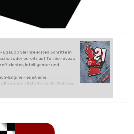
 Egal, ob Sie Ihre ersten Schritte in
achen oder bereits auf Turnierniveau
 effizienter, intelligenter und
ach-Engine – es ist eine
e Ihre ersten Schritte in die Welt des
eits auf Turnierniveau spielen: Mit
 intelligenter und individueller als je