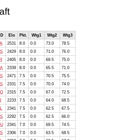
aft
ED
Elo
Pkt.
Wtg1
Wtg2
Wtg3
A
2531
8.0
0.0
73.0
78.5
S
2429
8.0
0.0
71.0
76.0
R
2405
8.0
0.0
69.5
75.0
A
2339
8.0
0.0
65.5
71.0
S
2471
7.5
0.0
70.5
75.5
S
2331
7.5
0.0
70.0
74.0
CO
2315
7.5
0.0
67.0
72.5
R
2233
7.5
0.0
64.0
68.5
L
2341
7.5
0.0
62.5
67.5
S
2292
7.5
0.0
62.5
66.0
OU
2341
7.0
0.0
69.5
74.5
S
2306
7.0
0.0
63.5
68.5