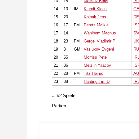
13
15
Malisov Boris
IS
14
10
IM
Klundt Klaus
G
15
20
Kolbak Jens
DE
16
17
FM
Peretz Malkiel
IS
17
14
Wahlbom Magnus
S
18
23
FM
Gergel Vladimir P
UK
19
3
GM
Vasiukov Evgeni
RU
20
55
Morriss Pete
IR
21
36
Meizlin Yaacov
IS
22
28
FM
Titz Heimo
AU
23
38
Harding Tim D
IR
... 92 Spieler
Partien