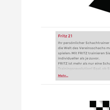
Fritz 21
Ihr persönlicher Schachtrainer -
die Welt des Vereinsschachs m
spielen: Mit FRITZ trainieren Sie
individueller als je zuvor.
FRITZ ist mehr als nur eine Sch
Trainingsrevolution! Egal, ob Si
Vereinsschachs machen oder ber
Mehr...
FRITZ trainieren Sie effizienter,
zuvor.