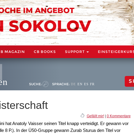
CB MAGAZIN
CB BOOKS
SUPPORT
EINSTEIGERKUR
en
S
SUCHE:
SPRACHE:
DE
EN
ES
FR
sterschaft
Gefällt mir!
|
0 Kommentare
i hat Anatoly Vaisser seinen Titel knapp verteidigt. Er gewann vor
le 8 P.). In der Ü50-Gruppe gewann Zurab Sturua den Titel vor