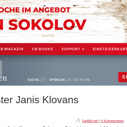
CB MAGAZIN
CB BOOKS
SUPPORT
EINSTEIGERKUR
en
S
SUCHE:
SPRACHE:
DE
EN
ES
FR
ter Janis Klovans
Gefällt mir!
|
0 Kommentare