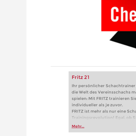
Fritz 21
Ihr persönlicher Schachtrainer -
die Welt des Vereinsschachs m
spielen: Mit FRITZ trainieren Sie
individueller als je zuvor.
FRITZ ist mehr als nur eine Sch
Trainingsrevolution! Egal, ob Si
Vereinsschachs machen oder ber
Mehr...
FRITZ trainieren Sie effizienter,