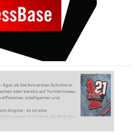
 Egal, ob Sie Ihre ersten Schritte in
achen oder bereits auf Turnierniveau
 effizienter, intelligenter und
ach-Engine – es ist eine
e Ihre ersten Schritte in die Welt des
eits auf Turnierniveau spielen: Mit
 intelligenter und individueller als je