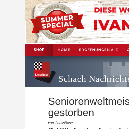
HOME
ERÖFFNUNGEN A-Z
SHOP
Schach Nachricht
Seniorenweltmeis
gestorben
von ChessBase