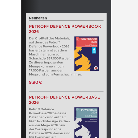
Neuheiten
PETROFF DEFENCE POWERBOOK
2026
Der Großteil des Materials,
auf dem das Petroff
Defence Powerbook 2026
basiert, stammt aus dem
Maschinenraum von
Schach.de: 357.000 Partien.
Zu dieser imposanten
Menge kommen noch
17.000 Partien aus der
Mega und vom Fernschach hinzu.
9,90 €
PETROFF DEFENCE POWERBASE
2026
Petroff Defence
Powerbase 2026 ist eine
Datenbank und enthält
6475 hochklassige Partien
aus der Mega 2026 bzw.
der Correspondence
Database 2026, davon sind
682 kommentiert.