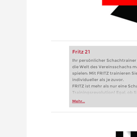
Fritz 21
Ihr persönlicher Schachtrainer -
die Welt des Vereinsschachs m
spielen: Mit FRITZ trainieren Sie
individueller als je zuvor.
FRITZ ist mehr als nur eine Sch
Trainingsrevolution! Egal, ob Si
Vereinsschachs machen oder ber
Mehr...
FRITZ trainieren Sie effizienter,
zuvor.