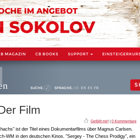
CB MAGAZIN
CB BOOKS
SUPPORT
EINSTEIGERKUR
en
S
SUCHE:
SPRACHE:
DE
EN
ES
FR
Der Film
Gefällt mir!
|
0 Kommentare
achs" ist der Titel eines Dokumentarfilms über Magnus Carlsen.
ach-WM in den deutschen Kinos. "Sergey - The Chess Prodigy", ein