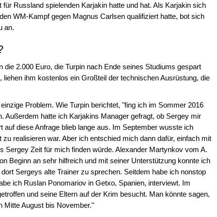
t für Russland spielenden Karjakin hatte und hat. Als Karjakin sich
r den WM-Kampf gegen Magnus Carlsen qualifiziert hatte, bot sich
u an.
?
n die 2.000 Euro, die Turpin nach Ende seines Studiums gespart
n, liehen ihm kostenlos ein Großteil der technischen Ausrüstung, die
einzige Problem. Wie Turpin berichtet, "fing ich im Sommer 2016
. Außerdem hatte ich Karjakins Manager gefragt, ob Sergey mir
rt auf diese Anfrage blieb lange aus. Im September wusste ich
zu realisieren war. Aber ich entschied mich dann dafür, einfach mit
s Sergey Zeit für mich finden würde. Alexander Martynkov vom A.
 Beginn an sehr hilfreich und mit seiner Unterstützung konnte ich
 dort Sergeys alte Trainer zu sprechen. Seitdem habe ich nonstop
be ich Ruslan Ponomariov in Getxo, Spanien, interviewt. Im
troffen und seine Eltern auf der Krim besucht. Man könnte sagen,
n Mitte August bis November."