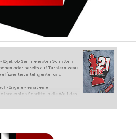
 Egal, ob Sie Ihre ersten Schritte in
achen oder bereits auf Turnierniveau
 effizienter, intelligenter und
ach-Engine – es ist eine
e Ihre ersten Schritte in die Welt des
eits auf Turnierniveau spielen: Mit
 intelligenter und individueller als je