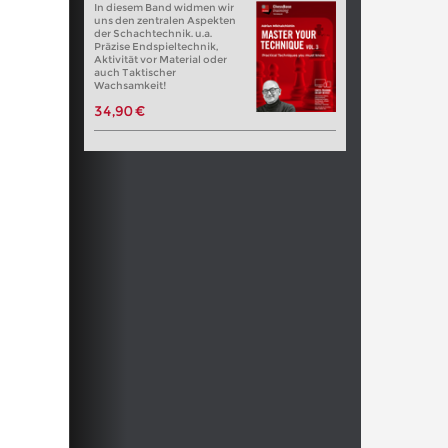
In diesem Band widmen wir
uns den zentralen Aspekten
der Schachtechnik. u.a.
Präzise Endspieltechnik,
Aktivität vor Material oder
auch Taktischer
Wachsamkeit!
34,90 €