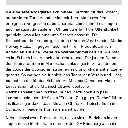
FRITZ trainieren Sie effizienter, intelligenter und
individueller als je zuvor.
Viele Vereine engagieren sich mit viel Herzblut für das Schach,
organisieren Turniere oder sind mit ihren Mannschaften
erfolgreich, vergessen dabei aber manchmal, ihre Leistungen
auch adäquat darzustellen. Oft genug erfährt die Öffentlichkeit
gar nicht, was alles rund ums Schach passiert. Die
Schachfreunde Friedberg, mit dem rührigen Vorsitzenden Martin
Herwig-Päutz, hingegen haben mit ihrem Frauenteam von
Anfang an auf eine Weise die Werbetrommel gerührt, wie man
es im Schach bisher noch gar nicht kannte. Die jungen Damen
des Teams wurden in Mannschaftstrikots gesteckt, auf denen
die Logos der Sponsoren zu sehen sind und charmant in Szene
gesetzt. So warben sie für sich, das Team, den Verein und - last,
but not least - für das Schach. Mit Melanie Ohme und Elena
Levushkina hat die Mannschaft zwei deutsche
Nationalspielerinnen in ihren Reihen, dazu noch ein paar
internationale, und die Aktion "Zug um Zug gegen Rechts" führte
letztlich sogar dazu, dass Melanie Ohme zur Botschafterin der
Schacholympiade in Tromsø ernannt wurde.
Neben klassischer Pressearbeit, die zu vielen Berichten in der
Tagespresse führte, hatte man bei den SF Friedberg auch die