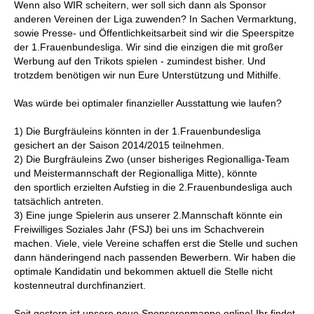
Wenn also WIR scheitern, wer soll sich dann als Sponsor
anderen Vereinen der Liga zuwenden? In Sachen Vermarktung,
sowie Presse- und Öffentlichkeitsarbeit sind wir die Speerspitze
der 1.Frauenbundesliga. Wir sind die einzigen die mit großer
Werbung auf den Trikots spielen - zumindest bisher. Und
trotzdem benötigen wir nun Eure Unterstützung und Mithilfe.
Was würde bei optimaler finanzieller Ausstattung wie laufen?
1) Die Burgfräuleins könnten in der 1.Frauenbundesliga
gesichert an der Saison 2014/2015 teilnehmen.
2) Die Burgfräuleins Zwo (unser bisheriges Regionalliga-Team
und Meistermannschaft der Regionalliga Mitte), könnte
den sportlich erzielten Aufstieg in die 2.Frauenbundesliga auch
tatsächlich antreten.
3) Eine junge Spielerin aus unserer 2.Mannschaft könnte ein
Freiwilliges Soziales Jahr (FSJ) bei uns im Schachverein
machen. Viele, viele Vereine schaffen erst die Stelle und suchen
dann händeringend nach passenden Bewerbern. Wir haben die
optimale Kandidatin und bekommen aktuell die Stelle nicht
kostenneutral durchfinanziert.
Seit gestern ist unsere neue Sponsorenmappe online! Ihr findet