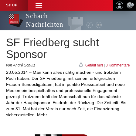
SHOP
TOGGLE
NAVIGATION
Schach
Nachrichten
SF Friedberg sucht
Sponsor
von André Schulz
Gefällt mir!
|
3 Kommentare
23.05.2014 – Man kann alles richtig machen - und trotzdem
Pech haben. Der SF Friedberg, mit seinem erfolgreichen
Frauen-Bundesligateam, hat in punkto Pressearbeit und neue
Medien ein beispielhaftes und professionelle Engagement
gezeigt. Trotzdem fehlt der Mannschaft nun für das nächste
Jahr der Hauptsponsor. Es droht der Rückzug. Die Zeit eilt. Bis
zum 31. Mai hat der Verein nur noch Zeit, die Finanzierung
sicherzustellen. Mehr...