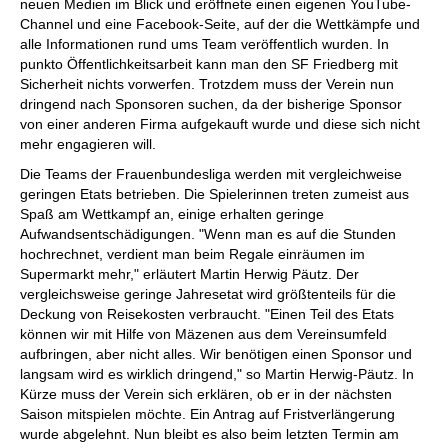
neuen Medien im Blick und eröffnete einen eigenen YouTube-
Channel und eine Facebook-Seite, auf der die Wettkämpfe und
alle Informationen rund ums Team veröffentlich wurden. In
punkto Öffentlichkeitsarbeit kann man den SF Friedberg mit
Sicherheit nichts vorwerfen. Trotzdem muss der Verein nun
dringend nach Sponsoren suchen, da der bisherige Sponsor
von einer anderen Firma aufgekauft wurde und diese sich nicht
mehr engagieren will.
Die Teams der Frauenbundesliga werden mit vergleichweise
geringen Etats betrieben. Die Spielerinnen treten zumeist aus
Spaß am Wettkampf an, einige erhalten geringe
Aufwandsentschädigungen. "Wenn man es auf die Stunden
hochrechnet, verdient man beim Regale einräumen im
Supermarkt mehr," erläutert Martin Herwig Päutz. Der
vergleichsweise geringe Jahresetat wird größtenteils für die
Deckung von Reisekosten verbraucht. "Einen Teil des Etats
können wir mit Hilfe von Mäzenen aus dem Vereinsumfeld
aufbringen, aber nicht alles. Wir benötigen einen Sponsor und
langsam wird es wirklich dringend," so Martin Herwig-Päutz. In
Kürze muss der Verein sich erklären, ob er in der nächsten
Saison mitspielen möchte. Ein Antrag auf Fristverlängerung
wurde abgelehnt. Nun bleibt es also beim letzten Termin am