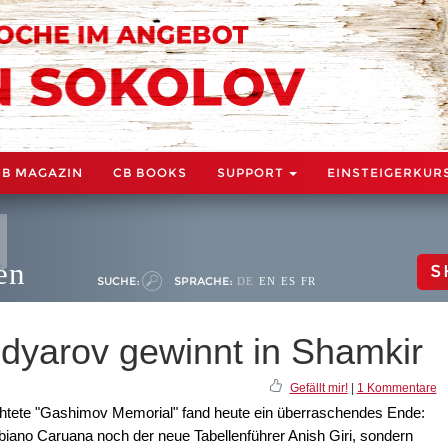
CB MAGAZIN
CB BOOKS
SUPPORT
EINSTEIGERKUR
en
S
SUCHE:
SPRACHE:
DE
EN
ES
FR
dyarov gewinnt in Shamkir
Gefällt mir!
|
1 Kommentare
chtete "Gashimov Memorial" fand heute ein überraschendes Ende:
biano Caruana noch der neue Tabellenführer Anish Giri, sondern