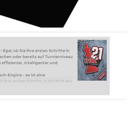
 Egal, ob Sie Ihre ersten Schritte in
achen oder bereits auf Turnierniveau
 effizienter, intelligenter und
ach-Engine – es ist eine
e Ihre ersten Schritte in die Welt des
eits auf Turnierniveau spielen: Mit
 intelligenter und individueller als je