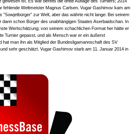
ewesen ist. Es war bereits die dritte Auflage des Turniers; 2014
ahr fehlende Weltmeister Magnus Carlsen. Vugar Gashimov kam am
ls "Sowjetbürger" zur Welt, aber das währte nicht lange: Bei seinem
 er dann schon Bürger des unabhängigen Staates Aserbaidschan. In
te Wertschätzung; von seinem schachlichen Format her hätte er
te Turnier gepasst, und als Mensch war er ein äußerst
d hat man ihn als Mitglied der Bundesligamannschaft des SV
und sehr geschätzt. Vugar Gashimov starb am 11. Januar 2014 in