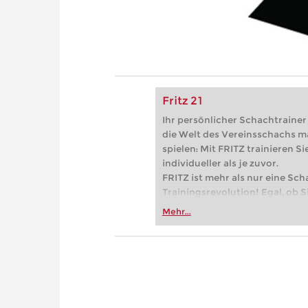
Fritz 21
Ihr persönlicher Schachtrainer -
die Welt des Vereinsschachs m
spielen: Mit FRITZ trainieren Sie
individueller als je zuvor.
FRITZ ist mehr als nur eine Sch
Trainingsrevolution! Egal, ob Si
Vereinsschachs machen oder ber
Mehr...
FRITZ trainieren Sie effizienter,
zuvor.