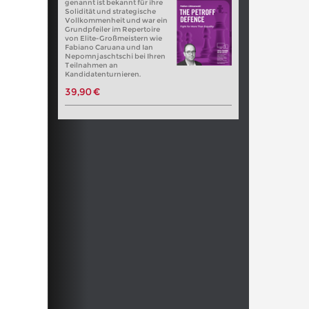
genannt ist bekannt für ihre
Solidität und strategische
Vollkommenheit und war ein
Grundpfeiler im Repertoire
von Elite-Großmeistern wie
Fabiano Caruana und Ian
Nepomnjaschtschi bei Ihren
Teilnahmen an
Kandidatenturnieren.
39,90 €