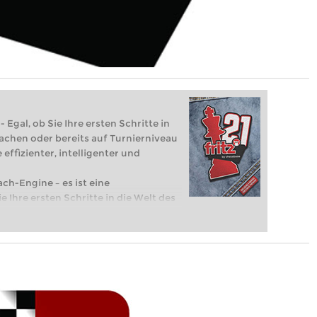
 Egal, ob Sie Ihre ersten Schritte in
achen oder bereits auf Turnierniveau
 effizienter, intelligenter und
ach-Engine – es ist eine
e Ihre ersten Schritte in die Welt des
eits auf Turnierniveau spielen: Mit
 intelligenter und individueller als je