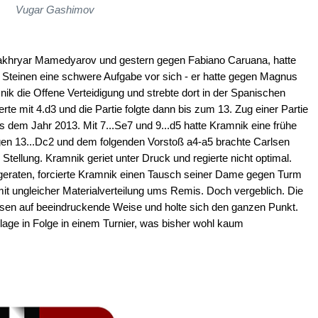
Vugar Gashimov
hakhryar Mamedyarov und gestern gegen Fabiano Caruana, hatte
 Steinen eine schwere Aufgabe vor sich - er hatte gegen Magnus
ik die Offene Verteidigung und strebte dort in der Spanischen
ierte mit 4.d3 und die Partie folgte dann bis zum 13. Zug einer Partie
 dem Jahr 2013. Mit 7...Se7 und 9...d5 hatte Kramnik eine frühe
ügen 13...Dc2 und dem folgenden Vorstoß a4-a5 brachte Carlsen
tellung. Kramnik geriet unter Druck und regierte nicht optimal.
u geraten, forcierte Kramnik einen Tausch seiner Dame gegen Turm
it ungleicher Materialverteilung ums Remis. Doch vergeblich. Die
lsen auf beeindruckende Weise und holte sich den ganzen Punkt.
rlage in Folge in einem Turnier, was bisher wohl kaum