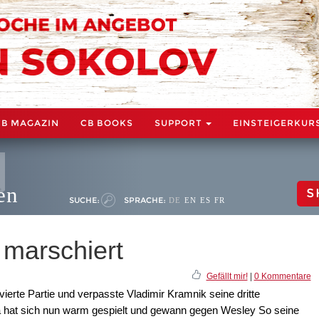
CB MAGAZIN
CB BOOKS
SUPPORT
EINSTEIGERKUR
en
S
SUCHE:
SPRACHE:
DE
EN
ES
FR
 marschiert
Gefällt mir!
|
0 Kommentare
erte Partie und verpasste Vladimir Kramnik seine dritte
a hat sich nun warm gespielt und gewann gegen Wesley So seine