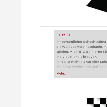
Fritz 21
Ihr persönlicher Schachtrainer -
die Welt des Vereinsschachs m
spielen: Mit FRITZ trainieren Sie
individueller als je zuvor.
FRITZ ist mehr als nur eine Sch
Trainingsrevolution! Egal, ob Si
Vereinsschachs machen oder ber
Mehr...
FRITZ trainieren Sie effizienter,
zuvor.