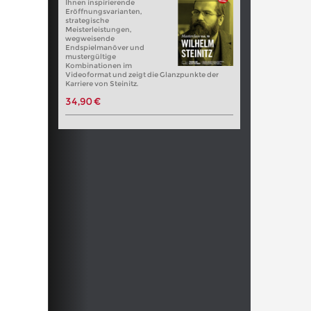
Ihnen inspirierende
Eröffnungsvarianten,
strategische
Meisterleistungen,
wegweisende
Endspielmanöver und
mustergültige
Kombinationen im
Videoformat und zeigt die Glanzpunkte der
Karriere von Steinitz.
34,90 €