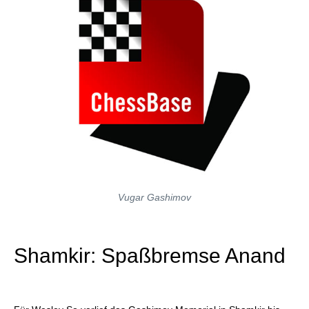
Vugar Gashimov
Shamkir: Spaßbremse Anand