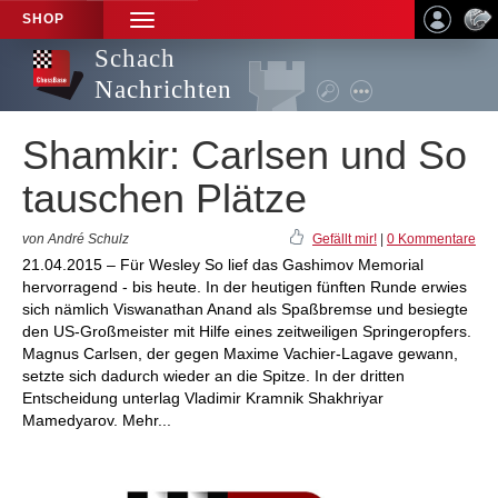
SHOP
TOGGLE
NAVIGATION
Schach
Nachrichten
Shamkir: Carlsen und So
tauschen Plätze
von André Schulz
Gefällt mir!
|
0 Kommentare
21.04.2015 – Für Wesley So lief das Gashimov Memorial
hervorragend - bis heute. In der heutigen fünften Runde erwies
sich nämlich Viswanathan Anand als Spaßbremse und besiegte
den US-Großmeister mit Hilfe eines zeitweiligen Springeropfers.
Magnus Carlsen, der gegen Maxime Vachier-Lagave gewann,
setzte sich dadurch wieder an die Spitze. In der dritten
Entscheidung unterlag Vladimir Kramnik Shakhriyar
Mamedyarov. Mehr...