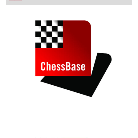
FRITZ trainieren Sie effizienter, intelligenter und
individueller als je zuvor.