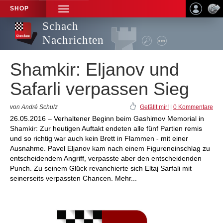
SHOP
TOGGLE
NAVIGATION
Schach
Nachrichten
Shamkir: Eljanov und
Safarli verpassen Sieg
von André Schulz
Gefällt mir!
|
0 Kommentare
26.05.2016 – Verhaltener Beginn beim Gashimov Memorial in
Shamkir: Zur heutigen Auftakt endeten alle fünf Partien remis
und so richtig war auch kein Brett in Flammen - mit einer
Ausnahme. Pavel Eljanov kam nach einem Figureneinschlag zu
entscheidendem Angriff, verpasste aber den entscheidenden
Punch. Zu seinem Glück revanchierte sich Eltaj Sarfali mit
seinerseits verpassten Chancen. Mehr...