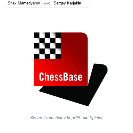
Shak Mamedyarov
½
-
½
Sergey Karjakin
Kirsan Ilyumzhinov begrüßt die Spieler