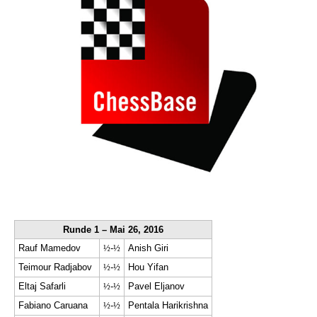
Runde 1 – Mai 26, 2016
Rauf Mamedov
½
-
½
Anish Giri
Teimour Radjabov
½
-
½
Hou Yifan
Eltaj Safarli
½
-
½
Pavel Eljanov
Fabiano Caruana
½
-
½
Pentala Harikrishna