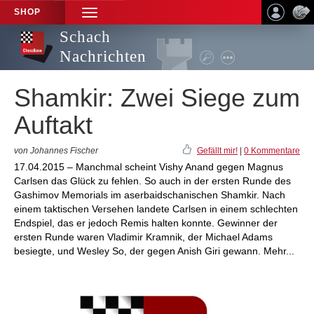
SHOP
TOGGLE
NAVIGATION
Schach
Nachrichten
Shamkir: Zwei Siege zum
Auftakt
von Johannes Fischer
Gefällt mir!
|
0 Kommentare
17.04.2015 – Manchmal scheint Vishy Anand gegen Magnus
Carlsen das Glück zu fehlen. So auch in der ersten Runde des
Gashimov Memorials im aserbaidschanischen Shamkir. Nach
einem taktischen Versehen landete Carlsen in einem schlechten
Endspiel, das er jedoch Remis halten konnte. Gewinner der
ersten Runde waren Vladimir Kramnik, der Michael Adams
besiegte, und Wesley So, der gegen Anish Giri gewann. Mehr...