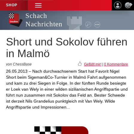
SHOP
TOGGLE
NAVIGATION
Schach
Nachrichten
Short und Sokolov führen
in Malmö
von ChessBase
Gefällt mir!
|
0 Kommentare
26.05.2013 – Nach durchwachsenem Start hat Favorit Nigel
Short beim Sigeman&Co-Turnier in Malmö Fahrt aufgenommen
und kam zu drei Siegen in Folge. In der fünften Runde besiegte
er Loek van Wely in einer wilden sizilianischen Angriffspartie und
führt nun zusammen mit Sokolov das Feld an. Bester Schwede
ist derzeit Nils Grandelius punktgleich mit Van Wely. Wilde
Angriffspartie und Impressionen...