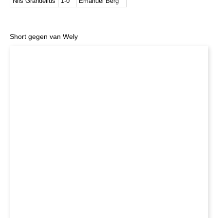
Nils Grandelius
1-0
Emanuel Berg
Short gegen van Wely