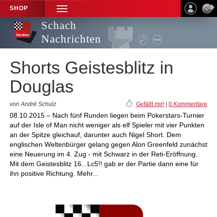
SHOP
TOGGLE
NAVIGATION
Schach
Nachrichten
Shorts Geistesblitz in
Douglas
von André Schulz
Gefällt mir!
|
0 Kommentare
08.10.2015 – Nach fünf Runden liegen beim Pokerstars-Turnier
auf der Isle of Man nicht weniger als elf Spieler mit vier Punkten
an der Spitze gleichauf, darunter auch Nigel Short. Dem
englischen Weltenbürger gelang gegen Alon Greenfeld zunächst
eine Neuerung im 4. Zug - mit Schwarz in der Reti-Eröffnung.
Mit dem Geistesblitz 16...Lc5!! gab er der Partie dann eine für
ihn positive Richtung. Mehr...