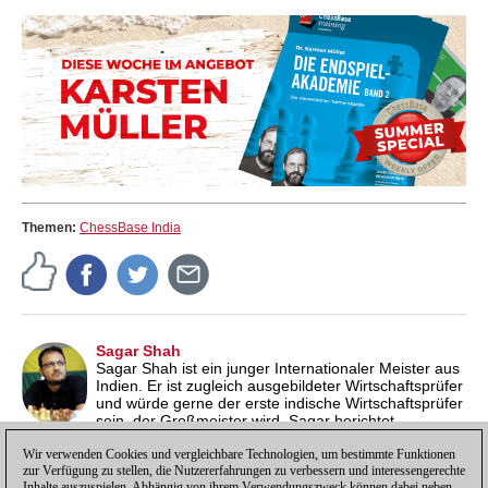
Themen:
ChessBase India
Sagar Shah
Sagar Shah ist ein junger Internationaler Meister aus
Indien. Er ist zugleich ausgebildeter Wirtschaftsprüfer
und würde gerne der erste indische Wirtschaftsprüfer
sein, der Großmeister wird. Sagar berichtet
leidenschaftlich gerne über Schachturniere, denn so begreift er
das Spiel, das er so liebt, besser. Aus Leidenschaft für das
Wir verwenden Cookies und vergleichbare Technologien, um bestimmte Funktionen
zur Verfügung zu stellen, die Nutzererfahrungen zu verbessern und interessengerechte
Schach betreibt er auch einen eigenen
Schachblog
.
Inhalte auszuspielen. Abhängig von ihrem Verwendungszweck können dabei neben