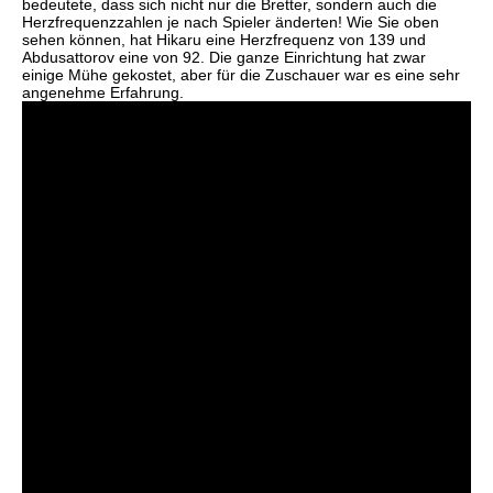
bedeutete, dass sich nicht nur die Bretter, sondern auch die
Herzfrequenzzahlen je nach Spieler änderten! Wie Sie oben
sehen können, hat Hikaru eine Herzfrequenz von 139 und
Abdusattorov eine von 92. Die ganze Einrichtung hat zwar
einige Mühe gekostet, aber für die Zuschauer war es eine sehr
angenehme Erfahrung.