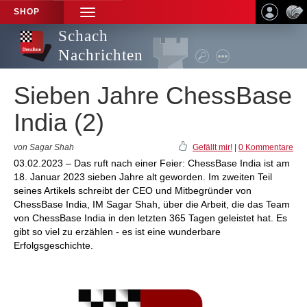
SHOP
TOGGLE
NAVIGATION
Schach
Nachrichten
Sieben Jahre ChessBase
India (2)
von Sagar Shah
Gefällt mir!
|
0 Kommentare
03.02.2023 – Das ruft nach einer Feier: ChessBase India ist am
18. Januar 2023 sieben Jahre alt geworden. Im zweiten Teil
seines Artikels schreibt der CEO und Mitbegründer von
ChessBase India, IM Sagar Shah, über die Arbeit, die das Team
von ChessBase India in den letzten 365 Tagen geleistet hat. Es
gibt so viel zu erzählen - es ist eine wunderbare
Erfolgsgeschichte.