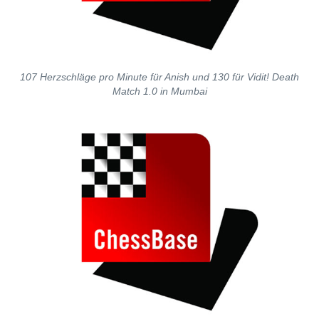
107 Herzschläge pro Minute für Anish und 130 für Vidit! Death
Match 1.0 in Mumbai