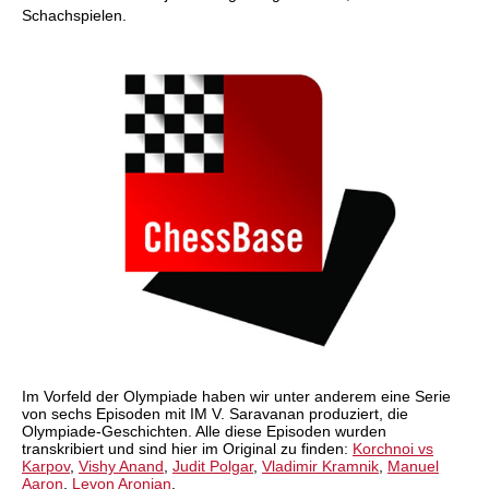
Schachspielen.
Im Vorfeld der Olympiade haben wir unter anderem eine Serie
von sechs Episoden mit IM V. Saravanan produziert, die
Olympiade-Geschichten. Alle diese Episoden wurden
transkribiert und sind hier im Original zu finden:
Korchnoi vs
Karpov
,
Vishy Anand
,
Judit Polgar
,
Vladimir Kramnik
,
Manuel
Aaron
,
Levon Aronian
.