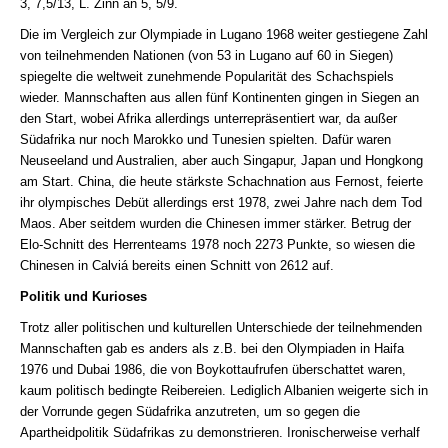
3, 7,5/13, L. Zinn an 5, 5/9.
Die im Vergleich zur Olympiade in Lugano 1968 weiter gestiegene Zahl
von teilnehmenden Nationen (von 53 in Lugano auf 60 in Siegen)
spiegelte die weltweit zunehmende Popularität des Schachspiels
wieder. Mannschaften aus allen fünf Kontinenten gingen in Siegen an
den Start, wobei Afrika allerdings unterrepräsentiert war, da außer
Südafrika nur noch Marokko und Tunesien spielten. Dafür waren
Neuseeland und Australien, aber auch Singapur, Japan und Hongkong
am Start. China, die heute stärkste Schachnation aus Fernost, feierte
ihr olympisches Debüt allerdings erst 1978, zwei Jahre nach dem Tod
Maos. Aber seitdem wurden die Chinesen immer stärker. Betrug der
Elo-Schnitt des Herrenteams 1978 noch 2273 Punkte, so wiesen die
Chinesen in Calviá bereits einen Schnitt von 2612 auf.
Politik und Kurioses
Trotz aller politischen und kulturellen Unterschiede der teilnehmenden
Mannschaften gab es anders als z.B. bei den Olympiaden in Haifa
1976 und Dubai 1986, die von Boykottaufrufen überschattet waren,
kaum politisch bedingte Reibereien. Lediglich Albanien weigerte sich in
der Vorrunde gegen Südafrika anzutreten, um so gegen die
Apartheidpolitik Südafrikas zu demonstrieren. Ironischerweise verhalf