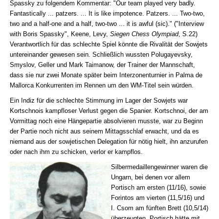
Spassky zu folgendem Kommentar: "Our team played very badly.
Fantastically ... patzers. ... It is like impotence. Patzers. ... Two-two,
two and a half-one and a half, two-two ... it is awful (sic)." ("Interview
with Boris Spassky", Keene, Levy,
Siegen Chess Olympiad
, S.22)
Verantwortlich für das schlechte Spiel könnte die Rivalität der Sowjets
untereinander gewesen sein. Schließlich wussten Polugayevsky,
Smyslov, Geller und Mark Taimanow, der Trainer der Mannschaft,
dass sie nur zwei Monate später beim Interzonenturnier in Palma de
Mallorca Konkurrenten im Rennen um den WM-Titel sein würden.
Ein Indiz für die schlechte Stimmung im Lager der Sowjets war
Kortschnois kampfloser Verlust gegen die Spanier. Kortschnoi, der am
Vormittag noch eine Hängepartie absolvieren musste, war zu Beginn
der Partie noch nicht aus seinem Mittagsschlaf erwacht, und da es
niemand aus der sowjetischen Delegation für nötig hielt, ihn anzurufen
oder nach ihm zu schicken, verlor er kampflos.
Silbermedaillengewinner waren die
Ungarn, bei denen vor allem
Portisch am ersten (11/16), sowie
Forintos am vierten (11,5/16) und
I. Csom am fünften Brett (10,5/14)
überzeugten. Portisch hätte mit