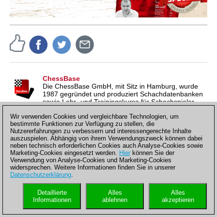
ChessBase
Die ChessBase GmbH, mit Sitz in Hamburg, wurde
1987 gegründet und produziert Schachdatenbanken
sowie Lehr- und Trainingskurse für Schachspieler.
Seit 1997 veröffentlich ChessBase auf seiner Webseite aktuelle
Wir verwenden Cookies und vergleichbare Technologien, um
Nachrichten aus der Schachwelt. ChessBase News erscheint
bestimmte Funktionen zur Verfügung zu stellen, die
inzwischen in vier Sprachen und gilt weltweit als wichtigste
Nutzererfahrungen zu verbessern und interessengerechte Inhalte
Schachnachrichtenseite.
auszuspielen. Abhängig von ihrem Verwendungszweck können dabei
neben technisch erforderlichen Cookies auch Analyse-Cookies sowie
Marketing-Cookies eingesetzt werden.
Hier
können Sie der
Verwendung von Analyse-Cookies und Marketing-Cookies
widersprechen. Weitere Informationen finden Sie in unserer
Diskutieren
Datenschutzerklärung
.
Regeln für Leserkommentare
Detaillierte
Alles
Alles
Informationen
ablehnen
akzeptieren
Benutzer
Kennwort