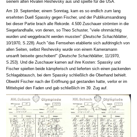
seinem alten Rivalen Reshevsky aus und spielte für die USA.
Am 19. September, einem Sonntag, kam es so endlich zum lang
ersehnten Duell Spassky gegen Fischer, und der Publikumsandrang
bei dieser Partie brach alle Rekorde. 4.500 Zuschauer strömten in die
Siegerlandhalle, von denen, so Theo Schuster, "viele ohnmächtig
wurden und weggebracht werden mussten" (
Deutsche Schachblätter
,
10/1970, S.228). Auch "das Fernsehen etablierte sich aufdringlich von
allen Seiten, selbst Reshevsky wurde von einem Kameramann
unsanft beiseite geschoben!" (
Deutsche Schachblätter
, 11/1970,
S.253). Und die Zuschauer kamen auf ihre Kosten: Spassky und
Fischer spielten beide kämpferisch und lieferten sich einen packenden
Schlagabtausch, bei dem Spassky schließlich die Oberhand behielt.
Obwohl Fischer nach der Eröffnung gut gestanden hatte, verlor er im
Mittelspiel den Faden und gab schließlich im 39. Zug auf.