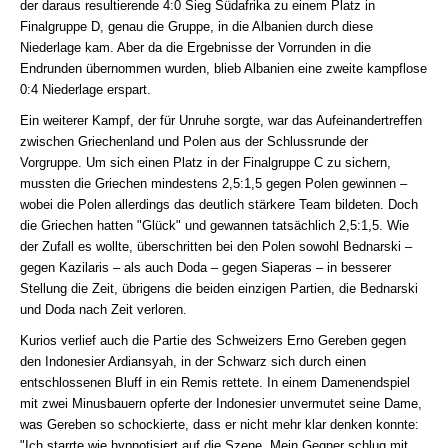
der daraus resultierende 4:0 Sieg Südafrika zu einem Platz in
Finalgruppe D, genau die Gruppe, in die Albanien durch diese
Niederlage kam. Aber da die Ergebnisse der Vorrunden in die
Endrunden übernommen wurden, blieb Albanien eine zweite kampflose
0:4 Niederlage erspart.
Ein weiterer Kampf, der für Unruhe sorgte, war das Aufeinandertreffen
zwischen Griechenland und Polen aus der Schlussrunde der
Vorgruppe. Um sich einen Platz in der Finalgruppe C zu sichern,
mussten die Griechen mindestens 2,5:1,5 gegen Polen gewinnen –
wobei die Polen allerdings das deutlich stärkere Team bildeten. Doch
die Griechen hatten "Glück" und gewannen tatsächlich 2,5:1,5. Wie
der Zufall es wollte, überschritten bei den Polen sowohl Bednarski –
gegen Kazilaris – als auch Doda – gegen Siaperas – in besserer
Stellung die Zeit, übrigens die beiden einzigen Partien, die Bednarski
und Doda nach Zeit verloren.
Kurios verlief auch die Partie des Schweizers Erno Gereben gegen
den Indonesier Ardiansyah, in der Schwarz sich durch einen
entschlossenen Bluff in ein Remis rettete. In einem Damenendspiel
mit zwei Minusbauern opferte der Indonesier unvermutet seine Dame,
was Gereben so schockierte, dass er nicht mehr klar denken konnte:
"Ich starrte wie hypnotisiert auf die Szene. Mein Gegner schlug mit