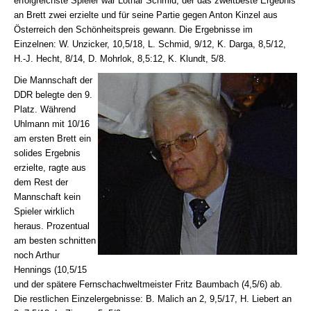
erfolgreichste Spieler war Lothar Schmid, der das zweitbeste Ergebnis
an Brett zwei erzielte und für seine Partie gegen Anton Kinzel aus
Österreich den Schönheitspreis gewann. Die Ergebnisse im
Einzelnen: W. Unzicker, 10,5/18, L. Schmid, 9/12, K. Darga, 8,5/12,
H.-J. Hecht, 8/14, D. Mohrlok, 8,5:12, K. Klundt, 5/8.
Die Mannschaft der
DDR belegte den 9.
Platz. Während
Uhlmann mit 10/16
am ersten Brett ein
solides Ergebnis
erzielte, ragte aus
dem Rest der
Mannschaft kein
Spieler wirklich
heraus. Prozentual
am besten schnitten
noch Arthur
Hennings (10,5/15
und der spätere Fernschachweltmeister Fritz Baumbach (4,5/6) ab.
Die restlichen Einzelergebnisse: B. Malich an 2, 9,5/17, H. Liebert an