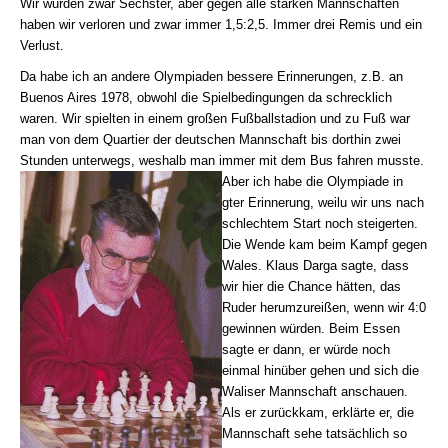
Wir wurden zwar Sechster, aber gegen alle starken Mannschaften
haben wir verloren und zwar immer 1,5:2,5. Immer drei Remis und ein
Verlust.
Da habe ich an andere Olympiaden bessere Erinnerungen, z.B. an
Buenos Aires 1978, obwohl die Spielbedingungen da schrecklich
waren. Wir spielten in einem großen Fußballstadion und zu Fuß war
man von dem Quartier der deutschen Mannschaft bis dorthin zwei
Stunden unterwegs, weshalb man immer mit dem Bus fahren musste.
Aber ich habe die Olympiade in
gter Erinnerung, weilu wir uns nach
schlechtem Start noch steigerten.
Die Wende kam beim Kampf gegen
Wales. Klaus Darga sagte, dass
wir hier die Chance hätten, das
Ruder herumzureißen, wenn wir 4:0
gewinnen würden. Beim Essen
sagte er dann, er würde noch
einmal hinüber gehen und sich die
Waliser Mannschaft anschauen.
Als er zurückkam, erklärte er, die
Mannschaft sehe tatsächlich so