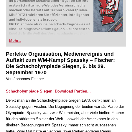
Ihr persönlicher Schachtrainer - Egal, ob Sie Ihre
ersten Schritte in die Welt des Vereinsschachs
machen oder bereits auf Turnierniveau spielen:
Mit FRITZ trainieren Sie effizienter, intelligenter
und individueller als je zuvor.
FRITZ ist mehr als nur eine Schach-Engine – es ist
eine Trainingsrevolution! Egal, ob Sie Ihre ersten
Schritte in die Welt des Vereinsschachs machen
oder bereits auf Turnierniveau spielen: Mit
Mehr...
FRITZ trainieren Sie effizienter, intelligenter und
individueller als je zuvor.
Perfekte Organisation, Medienereignis und
Auftakt zum WM-Kampf Spassky – Fischer:
Die Schacholympiade Siegen, 5. bis 29.
September 1970
Von Johannes Fischer
Schacholympiade Siegen: Download Partien...
Denkt man an die Schacholympiade Siegen 1970, denkt man an
Spassky gegen Fischer. Die Begegnung der beiden war
die
Partie der
Olympiade. Spassky war zwar Weltmeister, aber viele hielten Fischer
für den stärksten Spieler der Welt – obwohl der Amerikaner in den
direkten Begegnungen mit Spassky immer schlecht ausgesehen
hatte. Zwei Mal hatte er verloren, zwei Partien endeten Remis.