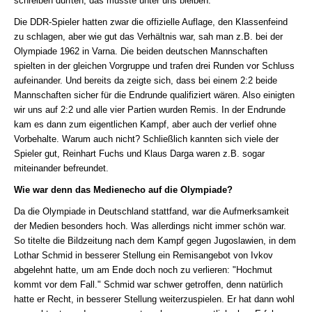
schreiben dürften, das musste unter uns bleiben.
Die DDR-Spieler hatten zwar die offizielle Auflage, den Klassenfeind
zu schlagen, aber wie gut das Verhältnis war, sah man z.B. bei der
Olympiade 1962 in Varna. Die beiden deutschen Mannschaften
spielten in der gleichen Vorgruppe und trafen drei Runden vor Schluss
aufeinander. Und bereits da zeigte sich, dass bei einem 2:2 beide
Mannschaften sicher für die Endrunde qualifiziert wären. Also einigten
wir uns auf 2:2 und alle vier Partien wurden Remis. In der Endrunde
kam es dann zum eigentlichen Kampf, aber auch der verlief ohne
Vorbehalte. Warum auch nicht? Schließlich kannten sich viele der
Spieler gut, Reinhart Fuchs und Klaus Darga waren z.B. sogar
miteinander befreundet.
Wie war denn das Medienecho auf die Olympiade?
Da die Olympiade in Deutschland stattfand, war die Aufmerksamkeit
der Medien besonders hoch. Was allerdings nicht immer schön war.
So titelte die Bildzeitung nach dem Kampf gegen Jugoslawien, in dem
Lothar Schmid in besserer Stellung ein Remisangebot von Ivkov
abgelehnt hatte, um am Ende doch noch zu verlieren: "Hochmut
kommt vor dem Fall." Schmid war schwer getroffen, denn natürlich
hatte er Recht, in besserer Stellung weiterzuspielen. Er hat dann wohl