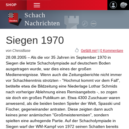
SHOP
TOGGLE
NAVIGATION
Schach
Nachrichten
Siegen 1970
von ChessBase
Gefällt mir!
|
0 Kommentare
28.08.2005 – Als die vor 35 Jahren im September 1970 in
Siegen die letzte Schacholympiade auf deutschem Boden
ausgetragen wurde, war dies eines der großen
Medienereignisse. Wenn auch die Zeitungsberichte nicht immer
vor Schachkenntnis strotzten - "Hochmut kommt vor dem Fall",
betitelte etwa die Bildzeitung eine Niederlage Lothar Schmids
nach vorheriger Ablehnung eines Remisangebots -, so zogen
sie doch ein großes Publikum an. Etwa 4300 Zuschauer waren
anwesend, als die beiden besten Spieler der Welt, Spasski und
Fischer, gegeneinander antraten. Diese zeigten dann auch
keines jener anämischen "Großmeisteremisen", sondern
spielten eine aufregende Partie. Auf der Schacholympiade in
Siegen warf der WM-Kampf von 1972 seinen Schatten bereits