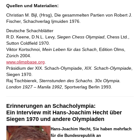
Quellen und Materialien:
Christian M. Bijl, (Hrsg),
Die gesammelten Partien von Robert J.
Fischer
, Schachverlag Ijmuiden 1976.
Deutsche Schachblätter
R.D. Keene, D.N.L. Levy,
Siegen Chess Olympiad
, Chess Ltd.,
Sutton Coldfield 1970.
Viktor Kortschnoi,
Mein Leben für das Schach
, Edition Olms,
Zürich 2004.
www.olimpbase.org
.
Präsidium der XIX. Schach-Olympiade,
XIX. Schach-Olympiade
,
Siegen 1970.
Raj Tischbierek,
Sternstunden des Schachs. 30x Olympia.
London 1927 – Manila 1992
, Sportverlag Berlin 1993.
Erinnerungen an Schacholympia:
Ein Interview mit Hans-Joachim Hecht über
Siegen 1970 und andere Olympiaden
Hans-Joachim Hecht, Sie haben mehrfach
für die Bundesrepublik an