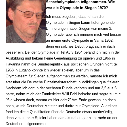
Schacholympiaden teilgenommen. Wie
war die Olympiade in Siegen 1970?
Ich muss zugeben, dass ich an die
Olympiade in Siegen kaum tiefer gehende
Erinnerungen habe. Siegen war meine 3.
Olympiade, aber ich erinnere mich viel besser
an meine erste Olympiade in Varna 1962,
denn ein solches Debüt prägt sich einfach
besser ein. Bei der Olympiade in Tel Aviv 1964 befand ich mich in der
Ausbildung und bekam keine Genehmigung zu spielen und 1966 in
Havanna nahm die Bundesrepublik aus politischen Gründen nicht teil.
1968 in Lugano konnte ich wieder spielen, aber um in das
Olympiateam für Siegen aufgenommen zu werden, musste ich mich
erst über die Deutsche Einzelmeisterschaft in Völklingen qualifizieren.
Nachdem ich dort in der sechsten Runde verloren und nur 3,5 aus 6
hatte, nahm mich der Turnierleiter Willi Fohl beiseite und sagte zu mir:
"Sie wissen doch, worum es hier geht?" Am Ende gewann ich doch
noch, wurde Deutscher Meister und durfte zur Olympiade. Allerdings
fand ich diese Qualifikation über die Deutsche etwas merkwürdig,
denn viele starke Spieler haben damals schon gar nicht mehr an der
Deutschen teilgenommen.