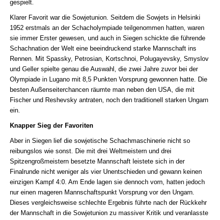
gespielt.
Klarer Favorit war die Sowjetunion. Seitdem die Sowjets in Helsinki
1952 erstmals an der Schacholympiade teilgenommen hatten, waren
sie immer Erster gewesen, und auch in Siegen schickte die führende
Schachnation der Welt eine beeindruckend starke Mannschaft ins
Rennen. Mit Spassky, Petrosian, Kortschnoi, Polugayevsky, Smyslov
und Geller spielte genau die Auswahl, die zwei Jahre zuvor bei der
Olympiade in Lugano mit 8,5 Punkten Vorsprung gewonnen hatte. Die
besten Außenseiterchancen räumte man neben den USA, die mit
Fischer und Reshevsky antraten, noch den traditionell starken Ungarn
ein.
Knapper Sieg der Favoriten
Aber in Siegen lief die sowjetische Schachmaschinerie nicht so
reibungslos wie sonst. Die mit drei Weltmeistern und drei
Spitzengroßmeistern besetzte Mannschaft leistete sich in der
Finalrunde nicht weniger als vier Unentschieden und gewann keinen
einzigen Kampf 4:0. Am Ende lagen sie dennoch vorn, hatten jedoch
nur einen mageren Mannschaftspunkt Vorsprung vor den Ungarn.
Dieses vergleichsweise schlechte Ergebnis führte nach der Rückkehr
der Mannschaft in die Sowjetunion zu massiver Kritik und veranlasste