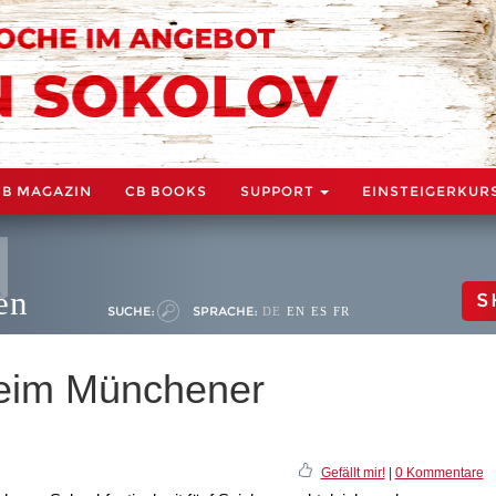
CB MAGAZIN
CB BOOKS
SUPPORT
EINSTEIGERKUR
en
S
SUCHE:
SPRACHE:
DE
EN
ES
FR
beim Münchener
Gefällt mir!
|
0 Kommentare