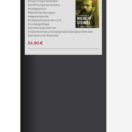
Ihnen inspirierende
Eröffnungsvarianten,
strategische
Meisterleistungen,
wegweisende
Endspielmanöver und
mustergültige
Kombinationen im
Videoformat und zeigt die Glanzpunkte der
Karriere von Steinitz.
34,90 €