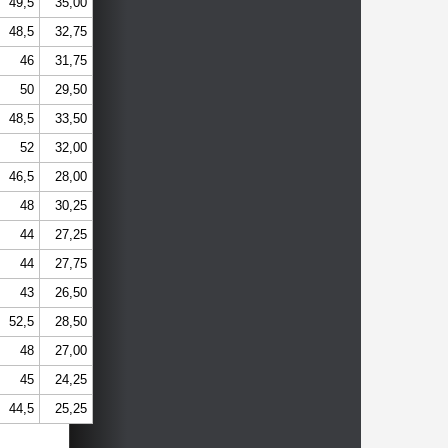
49,5
35,00
48,5
32,75
46
31,75
50
29,50
48,5
33,50
52
32,00
46,5
28,00
48
30,25
44
27,25
44
27,75
43
26,50
52,5
28,50
48
27,00
45
24,25
44,5
25,25