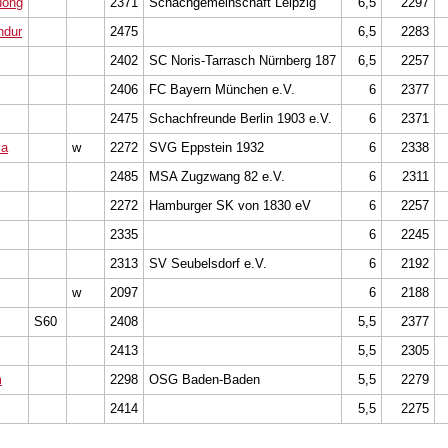
uong
2371
Schachgemeinschaft Leipzig
6,5
2297
ndur
2475
6,5
2283
2402
SC Noris-Tarrasch Nürnberg 187
6,5
2257
2406
FC Bayern München e.V.
6
2377
2475
Schachfreunde Berlin 1903 e.V.
6
2371
ya
w
2272
SVG Eppstein 1932
6
2338
2485
MSA Zugzwang 82 e.V.
6
2311
2272
Hamburger SK von 1830 eV
6
2257
2335
6
2245
2313
SV Seubelsdorf e.V.
6
2192
w
2097
6
2188
S60
2408
5,5
2377
2413
5,5
2305
m
2298
OSG Baden-Baden
5,5
2279
2414
5,5
2275