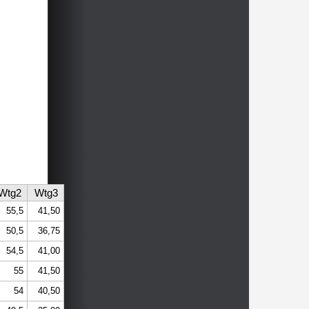
Wtg2
Wtg3
55,5
41,50
50,5
36,75
54,5
41,00
55
41,50
54
40,50