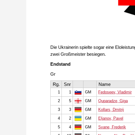
Die Ukrainerin spielte sogar eine Eloleistu
zwei Großmeister besiegen.
Endstand
Gr
Rg.
Snr
Name
1
1
GM
Fedoseev, Vladimir
2
5
GM
Quparadze, Giga
3
3
GM
Kollars, Dmitrij
4
2
GM
Eljanov, Pavel
5
4
GM
Svane, Frederik