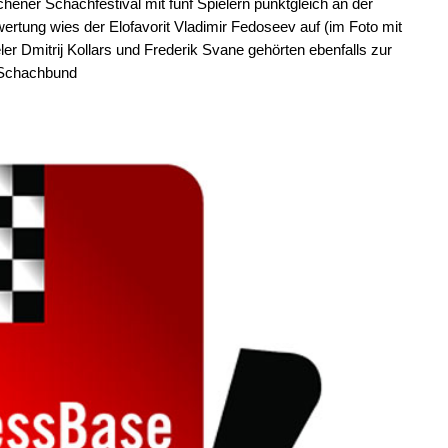
ner Schachfestival mit fünf Spielern punktgleich an der
ertung wies der Elofavorit Vladimir Fedoseev auf (im Foto mit
eler Dmitrij Kollars und Frederik Svane gehörten ebenfalls zur
/ Schachbund