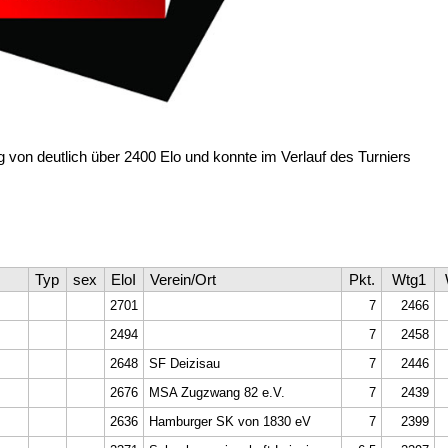
ng von deutlich über 2400 Elo und konnte im Verlauf des Turniers
Typ
sex
EloI
Verein/Ort
Pkt.
Wtg1
2701
7
2466
2494
7
2458
2648
SF Deizisau
7
2446
2676
MSA Zugzwang 82 e.V.
7
2439
2636
Hamburger SK von 1830 eV
7
2399