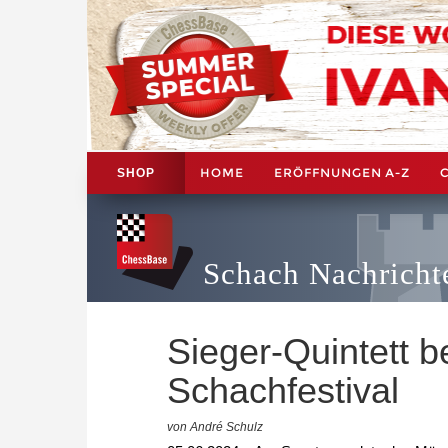
HOME
ERÖFFNUNGEN A-Z
SHOP
Schach Nachricht
Sieger-Quintett 
Schachfestival
von André Schulz