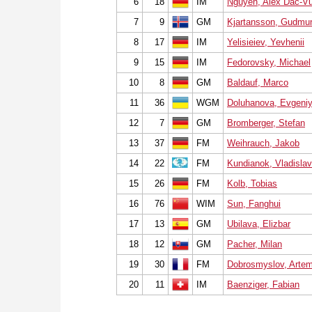
6
18
IM
Nguyen, Alex Dac-V
7
9
GM
Kjartansson, Gudmu
8
17
IM
Yelisieiev, Yevhenii
9
15
IM
Fedorovsky, Michael
10
8
GM
Baldauf, Marco
11
36
WGM
Doluhanova, Evgeni
12
7
GM
Bromberger, Stefan
13
37
FM
Weihrauch, Jakob
14
22
FM
Kundianok, Vladislav
15
26
FM
Kolb, Tobias
16
76
WIM
Sun, Fanghui
17
13
GM
Ubilava, Elizbar
18
12
GM
Pacher, Milan
19
30
FM
Dobrosmyslov, Arte
20
11
IM
Baenziger, Fabian