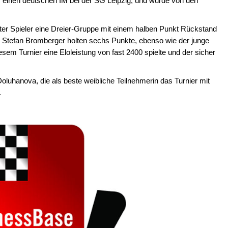
einen deutschen IM bei der SG Leipzig, und wurde von den
r Spieler eine Dreier-Gruppe mit einem halben Punkt Rückstand
d Stefan Bromberger holten sechs Punkte, ebenso wie der junge
em Turnier eine Eloleistung von fast 2400 spielte und der sicher
Doluhanova, die als beste weibliche Teilnehmerin das Turnier mit
.