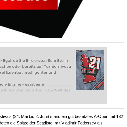
 Egal, ob Sie Ihre ersten Schritte in
achen oder bereits auf Turnierniveau
 effizienter, intelligenter und
ach-Engine – es ist eine
e Ihre ersten Schritte in die Welt des
eits auf Turnierniveau spielen: Mit
 intelligenter und individueller als je
ivals (24. Mai bis 2. Juni) stand ein gut besetztes A-Open mit 132
eten die Spitze der Setzliste, mit Vladimir Fedossev als