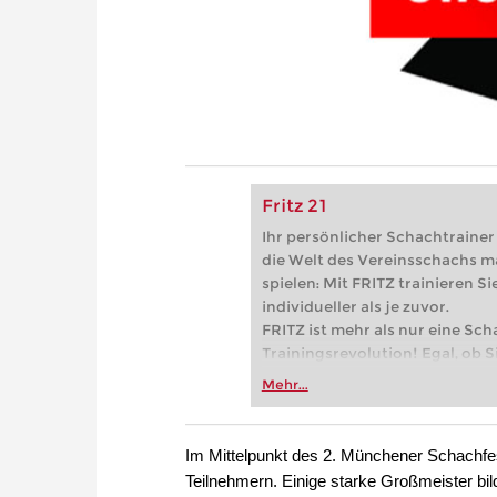
Fritz 21
Ihr persönlicher Schachtrainer -
die Welt des Vereinsschachs m
spielen: Mit FRITZ trainieren Sie
individueller als je zuvor.
FRITZ ist mehr als nur eine Sch
Trainingsrevolution! Egal, ob Si
Vereinsschachs machen oder ber
Mehr...
FRITZ trainieren Sie effizienter,
zuvor.
Im Mittelpunkt des 2. Münchener Schachfest
Teilnehmern. Einige starke Großmeister bild