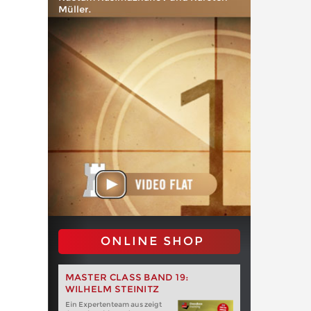
Müller.
ONLINE SHOP
MASTER CLASS BAND 19:
WILHELM STEINITZ
Ein Expertenteam aus zeigt