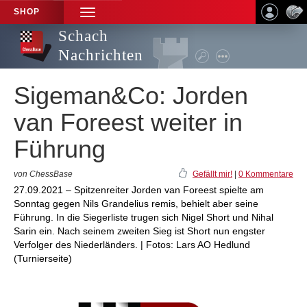
SHOP
TOGGLE
NAVIGATION
Schach
Nachrichten
Sigeman&Co: Jorden
van Foreest weiter in
Führung
von ChessBase
Gefällt mir!
|
0 Kommentare
27.09.2021 – Spitzenreiter Jorden van Foreest spielte am
Sonntag gegen Nils Grandelius remis, behielt aber seine
Führung. In die Siegerliste trugen sich Nigel Short und Nihal
Sarin ein. Nach seinem zweiten Sieg ist Short nun engster
Verfolger des Niederländers. | Fotos: Lars AO Hedlund
(Turnierseite)