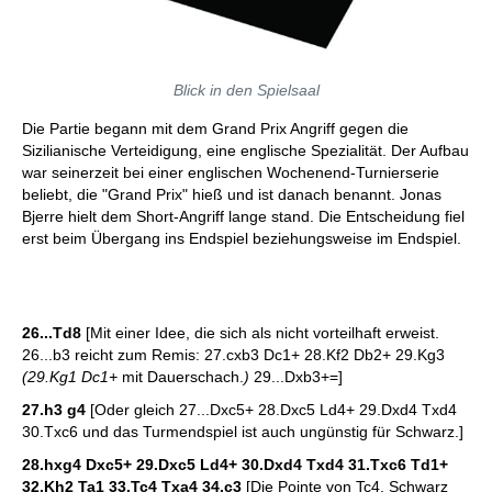
Blick in den Spielsaal
Die Partie begann mit dem Grand Prix Angriff gegen die
Sizilianische Verteidigung, eine englische Spezialität. Der Aufbau
war seinerzeit bei einer englischen Wochenend-Turnierserie
beliebt, die "Grand Prix" hieß und ist danach benannt. Jonas
Bjerre hielt dem Short-Angriff lange stand. Die Entscheidung fiel
erst beim Übergang ins Endspiel beziehungsweise im Endspiel.
26...Td8
[Mit einer Idee, die sich als nicht vorteilhaft erweist.
26...b3 reicht zum Remis: 27.cxb3 Dc1+ 28.Kf2 Db2+ 29.Kg3
(29.Kg1 Dc1+
mit Dauerschach.
)
29...Dxb3+=]
27.h3 g4
[Oder gleich 27...Dxc5+ 28.Dxc5 Ld4+ 29.Dxd4 Txd4
30.Txc6 und das Turmendspiel ist auch ungünstig für Schwarz.]
28.hxg4 Dxc5+ 29.Dxc5 Ld4+ 30.Dxd4 Txd4 31.Txc6 Td1+
32.Kh2 Ta1 33.Tc4 Txa4 34.c3
[Die Pointe von Tc4. Schwarz