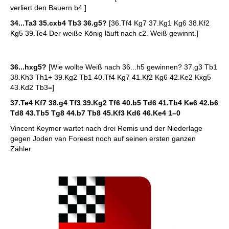
verliert den Bauern b4.]
34...Ta3 35.cxb4 Tb3 36.g5?
[36.Tf4 Kg7 37.Kg1 Kg6 38.Kf2
Kg5 39.Te4 Der weiße König läuft nach c2. Weiß gewinnt.]
36...hxg5?
[Wie wollte Weiß nach 36...h5 gewinnen? 37.g3 Tb1
38.Kh3 Th1+ 39.Kg2 Tb1 40.Tf4 Kg7 41.Kf2 Kg6 42.Ke2 Kxg5
43.Kd2 Tb3=]
37.Te4 Kf7 38.g4 Tf3 39.Kg2 Tf6 40.b5 Td6 41.Tb4 Ke6 42.b6
Td8 43.Tb5 Tg8 44.b7 Tb8 45.Kf3 Kd6 46.Ke4
1–0
Vincent Keymer wartet nach drei Remis und der Niederlage
gegen Joden van Foreest noch auf seinen ersten ganzen
Zähler.