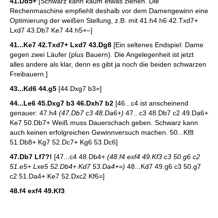
41.Dd5+
[Schwarz kann kaum etwas ziehen. Die
Rechenmaschine empfiehlt deshalb vor dem Damengewinn eine
Optimierung der weißen Stellung, z.B. mit 41.h4 h6 42.Txd7+
Lxd7 43.Db7 Ke7 44.h5+–]
41...Ke7 42.Txd7+ Lxd7 43.Dg8
[Ein seltenes Endspiel: Dame
gegen zwei Läufer (plus Bauern). Die Angelegenheit ist jetzt
alles andere als klar, denn es gibt ja noch die beiden schwarzen
Freibauern.]
43...Kd6 44.g5
[44.Dxg7 b3=]
44...Le6 45.Dxg7 b3 46.Dxh7 b2
[46...c4 ist anscheinend
genauer: 47.h4
(47.Db7 c3 48.Da6+)
47...c3 48.Db7 c2 49.Da6+
Ke7 50.Db7+ Weiß muss Dauerschach geben. Schwarz kann
auch keinen erfolgreichen Gewinnversuch machen. 50...Kf8
51.Db8+ Kg7 52.Dc7+ Kg6 53.Dc6]
47.Db7 Lf7?!
[47...c4 48.Db4+
(48.f4 exf4 49.Kf3 c3 50.g6 c2
51.e5+ Lxe5 52.Db4+ Kd7 53.Da4+=)
48...Kd7 49.g6 c3 50.g7
c2 51.Da4+ Ke7 52.Dxc2 Kf6=]
48.f4 exf4 49.Kf3