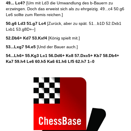
49... Lc4?
[Um mit Ld3 die Umwandlung des b-Bauern zu
erzwingen. Doch das erweist sich als zu ehrgeizig. 49...c4 50.g6
Le6 sollte zum Remis reichen.]
50.g6 Ld3 51.g7 Lc4
[Zurück, aber zu spät. 51...b1D 52.Dxb1
Lxb1 53.g8D+–]
52.Db6+ Kd7 53.Kxf4
[König spielt mit.]
53...Lxg7 54.e5
[Und der Bauer auch.]
54...Lh6+ 55.Kg3 Lc1 56.Dd6+ Kc8 57.Dxc5+ Kb7 58.Db4+
Ka7 59.h4 Le6 60.h5 Ka6 61.h6 Lf5 62.h7
1–0