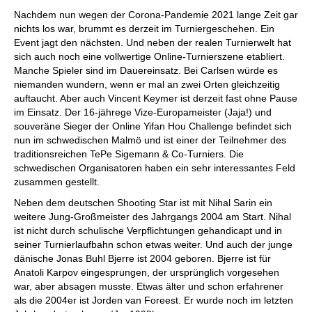
individueller als je zuvor.
Nachdem nun wegen der Corona-Pandemie 2021 lange Zeit gar
nichts los war, brummt es derzeit im Turniergeschehen. Ein
Event jagt den nächsten. Und neben der realen Turnierwelt hat
sich auch noch eine vollwertige Online-Turnierszene etabliert.
Manche Spieler sind im Dauereinsatz. Bei Carlsen würde es
niemanden wundern, wenn er mal an zwei Orten gleichzeitig
auftaucht. Aber auch Vincent Keymer ist derzeit fast ohne Pause
im Einsatz. Der 16-jährege Vize-Europameister (Jaja!) und
souveräne Sieger der Online Yifan Hou Challenge befindet sich
nun im schwedischen Malmö und ist einer der Teilnehmer des
traditionsreichen TePe Sigemann & Co-Turniers. Die
schwedischen Organisatoren haben ein sehr interessantes Feld
zusammen gestellt.
Neben dem deutschen Shooting Star ist mit Nihal Sarin ein
weitere Jung-Großmeister des Jahrgangs 2004 am Start. Nihal
ist nicht durch schulische Verpflichtungen gehandicapt und in
seiner Turnierlaufbahn schon etwas weiter. Und auch der junge
dänische Jonas Buhl Bjerre ist 2004 geboren. Bjerre ist für
Anatoli Karpov eingesprungen, der ursprünglich vorgesehen
war, aber absagen musste. Etwas älter und schon erfahrener
als die 2004er ist Jorden van Foreest. Er wurde noch im letzten