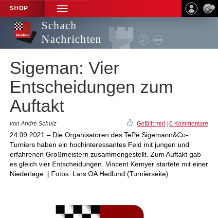
SHOP
TOGGLE
NAVIGATION
Schach
Nachrichten
Sigeman: Vier
Entscheidungen zum
Auftakt
von André Schulz
Gefällt mir!
|
0 Kommentare
24.09.2021 – Die Organisatoren des TePe Sigemann&Co-
Turniers haben ein hochinteressantes Feld mit jungen und
erfahrenen Großmeistern zusammengestellt. Zum Auftakt gab
es gleich vier Entscheidungen. Vincent Kemyer startete mit einer
Niederlage. | Fotos: Lars OA Hedlund (Turnierseite)