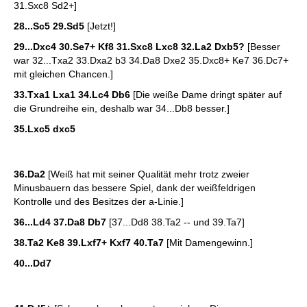
31.Sxc8 Sd2+]
28...Sc5 29.Sd5
[Jetzt!]
29...Dxc4 30.Se7+ Kf8 31.Sxc8 Lxc8 32.La2 Dxb5?
[Besser
war 32...Txa2 33.Dxa2 b3 34.Da8 Dxe2 35.Dxc8+ Ke7 36.Dc7+
mit gleichen Chancen.]
33.Txa1 Lxa1 34.Lc4 Db6
[Die weiße Dame dringt später auf
die Grundreihe ein, deshalb war 34...Db8 besser.]
35.Lxc5 dxc5
36.Da2
[Weiß hat mit seiner Qualität mehr trotz zweier
Minusbauern das bessere Spiel, dank der weißfeldrigen
Kontrolle und des Besitzes der a-Linie.]
36...Ld4 37.Da8 Db7
[37...Dd8 38.Ta2 -- und 39.Ta7]
38.Ta2 Ke8 39.Lxf7+ Kxf7 40.Ta7
[Mit Damengewinn.]
40...Dd7