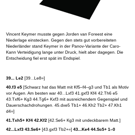
Vincent Keymer musste gegen Jorden van Foreest eine
Niederlage einstecken. Gegen den stets gut vorbereiteten
Niederländer stand Keymer in der Panov-Variante der Caro-
Kann Verteidigung lange unter Druck, hielt aber dagegen. Die
Entscheidung fiel erst spät im Endspiel.
39... Le2
[39...Le8=]
40.f3 e5
[Schwarz hat das Matt mit Kf5–f4–g3 und Tb1 als Motiv
vor Augen. Am besten war 40...Lxf3 41.gxf3 Kf4 42.Th6 e5
43.Txf6+ Kg3 44.Tg6+ Kxf3 mit ausreichendem Gegenspiel und
Dauerschachdrohungen. 45.dxe5 Tb1+ 46.Kh2 Tb2+ 47.Kh1
d4=]
41.Txh5+ Kf4 42.Kf2
[42.Se6+ Kg3 mit undeckbarem Matt.]
42...Lxf3 43.Se6+
[43.gxf3 Tb2+=]
43...Ke4 44.Sc5+
1–0