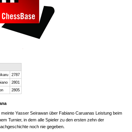
ikaru
2787
biano
2801
on
2805
ana
", meinte Yasser Seirawan über Fabiano Caruanas Leistung beim
inem Turnier, in dem alle Spieler zu den ersten zehn der
chachgeschichte noch nie gegeben.