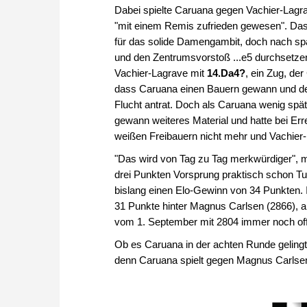
Dabei spielte Caruana gegen Vachier-Lagrav
"mit einem Remis zufrieden gewesen". Das
für das solide Damengambit, doch nach sp
und den Zentrumsvorstoß ...e5 durchsetzen 
Vachier-Lagrave mit
14.Da4?
, ein Zug, der
dass Caruana einen Bauern gewann und der
Flucht antrat. Doch als Caruana wenig späte
gewann weiteres Material und hatte bei Err
weißen Freibauern nicht mehr und Vachier-
"Das wird von Tag zu Tag merkwürdiger", m
drei Punkten Vorsprung praktisch schon Tu
bislang einen Elo-Gewinn von 34 Punkten. 
31 Punkte hinter Magnus Carlsen (2866), ab
vom 1. September mit 2804 immer noch offi
Ob es Caruana in der achten Runde gelingt,
denn Caruana spielt gegen Magnus Carlse