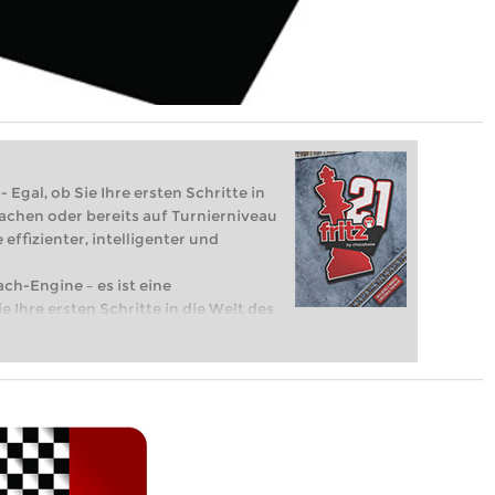
 Egal, ob Sie Ihre ersten Schritte in
achen oder bereits auf Turnierniveau
 effizienter, intelligenter und
ach-Engine – es ist eine
e Ihre ersten Schritte in die Welt des
eits auf Turnierniveau spielen: Mit
 intelligenter und individueller als je