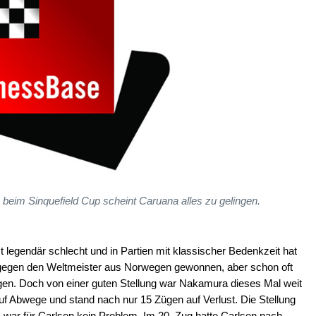
 - beim Sinquefield Cup scheint Caruana alles zu gelingen.
legendär schlecht und in Partien mit klassischer Bedenkzeit hat
gegen den Weltmeister aus Norwegen gewonnen, aber schon oft
gen. Doch von einer guten Stellung war Nakamura dieses Mal weit
g auf Abwege und stand nach nur 15 Zügen auf Verlust. Die Stellung
s war für Carlsen kein Problem. Im 20. Zug hatte Carlsen nach