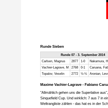
Runde Sieben
Runde 07 - 3. September 2014
Carlsen, Magnus
2877
1-0
Nakamura, H
Vachier-Lagrave, M
2768
0-1
Caruana, Fa
Topalov, Veselin
2772
½-½
Aronian, Lev
Maxime Vachier-Lagrave - Fabiano Caru
"Allmählich gehen uns die Superlative aus
Sinquefield Cup. Und wirklich: 7 aus 7 in e
Weltrangliste zählen - das hat es in der S