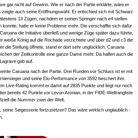
e gar nicht auf Gewinn. Wie er nach der Partie erklärte, wäre er
 zeigte auch seine Eröffnungswahl. Er entschied sich mit Schwarz
ätestens 13 Zügen, nachdem er seinen Springer nach e4 stellen
konnte, hatte er keine Probleme mehr. Die verschaffte sich dafür
 Caruana die Initiative überließ und wenige Züge später dazu führte,
 weiße König auf die Rochade verzichtete und über d2 und c3 die
r die Stellung öffnete, stand er dort sehr unglücklich. Caruana
eichen der Zeitkontrolle eine ganze Dame mehr. Da halfen auch die
Lagrave gab auf.
einte Caruana nach der Partie. Drei Runden vor Schluss ist er mit
rniersieger und seine Elo-Performance von 3592 beschert ihm
Im Live-Rating kommt er damit auf 2835 Punkte und liegt nur noch
er bereits 42 Punkte vor Levon Aronian, in der FIDE-Weltrangliste
ziell die Nummer zwei der Welt.
 seine Siegesserie fortzusetzen? Das wäre wirklich unglaublich -
n.