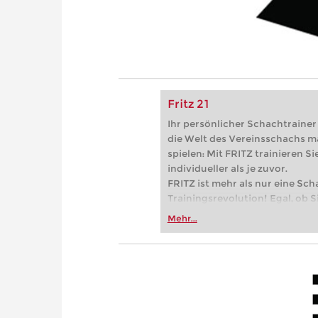
Fritz 21
Ihr persönlicher Schachtrainer -
die Welt des Vereinsschachs m
spielen: Mit FRITZ trainieren Sie
individueller als je zuvor.
FRITZ ist mehr als nur eine Sch
Trainingsrevolution! Egal, ob Si
Vereinsschachs machen oder ber
Mehr...
FRITZ trainieren Sie effizienter,
zuvor.