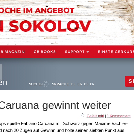
CB MAGAZIN
CB BOOKS
SUPPORT
EINSTEIGERKUR
en
S
SUCHE:
SPRACHE:
DE
EN
ES
FR
 Caruana gewinnt weiter
Gefällt mir!
|
1 Kommentare
Cups spielte Fabiano Caruana mit Schwarz gegen Maxime Vachier-
 nach 20 Zügen auf Gewinn und holte seinen siebten Punkt aus