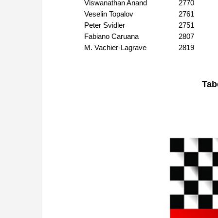
Viswanathan Anand
2770
Veselin Topalov
2761
Peter Svidler
2751
Fabiano Caruana
2807
M. Vachier-Lagrave
2819
Tab