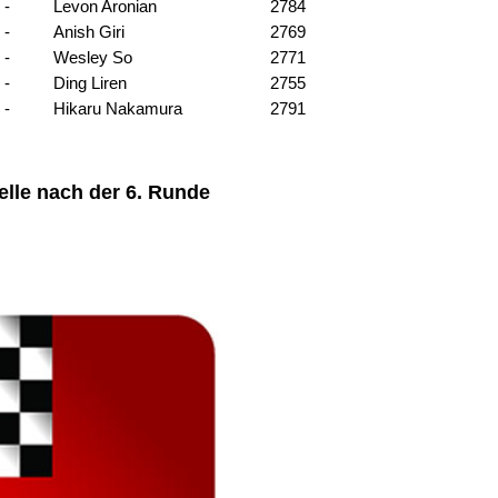
-
Levon Aronian
2784
-
Anish Giri
2769
-
Wesley So
2771
-
Ding Liren
2755
-
Hikaru Nakamura
2791
elle nach der 6. Runde