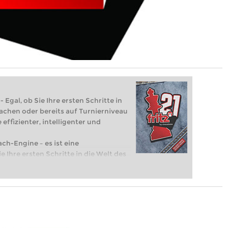
 Egal, ob Sie Ihre ersten Schritte in
achen oder bereits auf Turnierniveau
 effizienter, intelligenter und
ach-Engine – es ist eine
e Ihre ersten Schritte in die Welt des
eits auf Turnierniveau spielen: Mit
 intelligenter und individueller als je