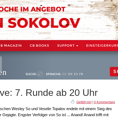
CB MAGAZIN
CB BOOKS
SUPPORT
EINSTEIGERKUR
en
S
SUCHE:
SPRACHE:
DE
EN
ES
FR
ive: 7. Runde ab 20 Uhr
Gefällt mir!
|
0 Kommentare
wischen Wesley So und Veselin Topalov endete mit einem Sieg des
jagte. Engster Verfolger von So ist ... Anand! Anand trifft mit