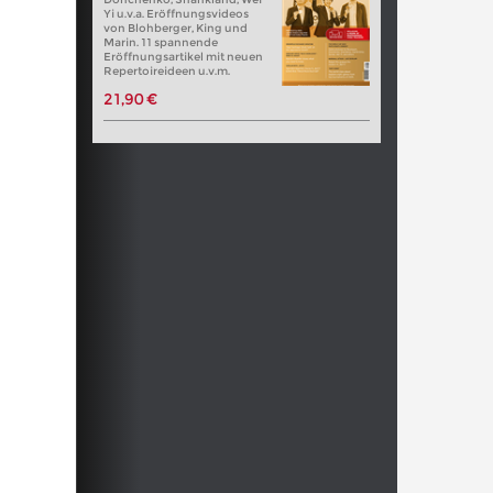
Yi u.v.a. Eröffnungsvideos
von Blohberger, King und
Marin. 11 spannende
Eröffnungsartikel mit neuen
Repertoireideen u.v.m.
21,90 €