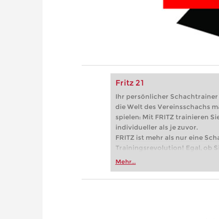
Fritz 21
Ihr persönlicher Schachtrainer -
die Welt des Vereinsschachs m
spielen: Mit FRITZ trainieren Sie
individueller als je zuvor.
FRITZ ist mehr als nur eine Sch
Trainingsrevolution! Egal, ob Si
Vereinsschachs machen oder ber
Mehr...
FRITZ trainieren Sie effizienter,
zuvor.