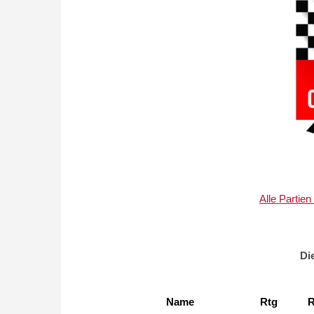
Alle Partie
Di
Name
Rtg
R