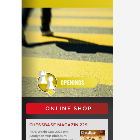
ONLINE SHOP
CHESSBASE MAGAZIN 229
FIDE World Cup 2025 mit
Analysen von Blübaum,
Donchenko, Shankland, Wei