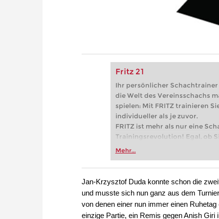
Fritz 21
Ihr persönlicher Schachtrainer -
die Welt des Vereinsschachs m
spielen: Mit FRITZ trainieren Sie
individueller als je zuvor.
FRITZ ist mehr als nur eine Sch
Trainingsrevolution! Egal, ob Si
Vereinsschachs machen oder ber
Mehr...
FRITZ trainieren Sie effizienter,
zuvor.
Jan-Krzysztof Duda konnte schon die zweit
und musste sich nun ganz aus dem Turnier 
von denen einer nun immer einen Ruhetag e
einzige Partie, ein Remis gegen Anish Giri 