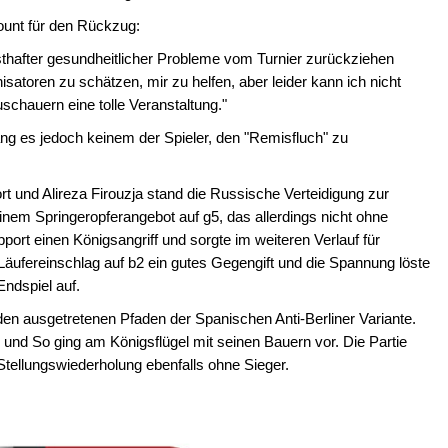
ount für den Rückzug:
sthafter gesundheitlicher Probleme vom Turnier zurückziehen
toren zu schätzen, mir zu helfen, aber leider kann ich nicht
uschauern eine tolle Veranstaltung."
ang es jedoch keinem der Spieler, den "Remisfluch" zu
 und Alireza Firouzja stand die Russische Verteidigung zur
nem Springeropferangebot auf g5, das allerdings nicht ohne
rt einen Königsangriff und sorgte im weiteren Verlauf für
 Läufereinschlag auf b2 ein gutes Gegengift und die Spannung löste
Endspiel auf.
den ausgetretenen Pfaden der Spanischen Anti-Berliner Variante.
nd So ging am Königsflügel mit seinen Bauern vor. Die Partie
Stellungswiederholung ebenfalls ohne Sieger.