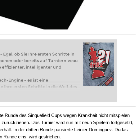
 Egal, ob Sie Ihre ersten Schritte in
achen oder bereits auf Turnierniveau
 effizienter, intelligenter und
ach-Engine – es ist eine
e Ihre ersten Schritte in die Welt des
eits auf Turnierniveau spielen: Mit
 intelligenter und individueller als je
e Runde des Sinquefield Cups wegen Krankheit nicht mitspielen
zurückziehen. Das Turnier wird nun mit neun Spielern fortgesetzt,
rhält. In der dritten Runde pausierte Leinier Dominguez. Dudas
in Runde eins, wird gestrichen.