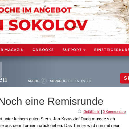
CB MAGAZIN
CB BOOKS
SUPPORT
EINSTEIGERKUR
en
S
SUCHE:
SPRACHE:
DE
EN
ES
FR
 Noch eine Remisrunde
Gefällt mir!
|
0 Kommentare
ht unter keinem guten Stern. Jan-Krzysztof Duda musste sich
me aus dem Turnier zurückziehen. Das Turnier wird nun mit neun