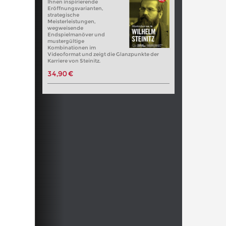
Ihnen inspirierende
Eröffnungsvarianten,
strategische
Meisterleistungen,
wegweisende
Endspielmanöver und
mustergültige
Kombinationen im
Videoformat und zeigt die Glanzpunkte der
Karriere von Steinitz.
34,90 €