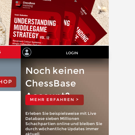
S
LOGIN
Noch keinen
ChessBase
HOP
Account?
MEHR ERFAHREN >
Erleben Sie beispielsweise mit Live
Database sieben Millionen
Schachpartien online und bleiben Sie
durch wöchentliche Updates immer
aktuell.