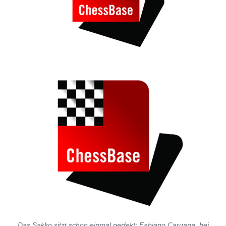
Das Sakko sitzt schon einmal perfekt: Fabiano Caruana, bei