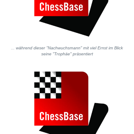
... während dieser "Nachwuchsmann" mit viel Ernst im Blick
seine "Trophäe" präsentiert