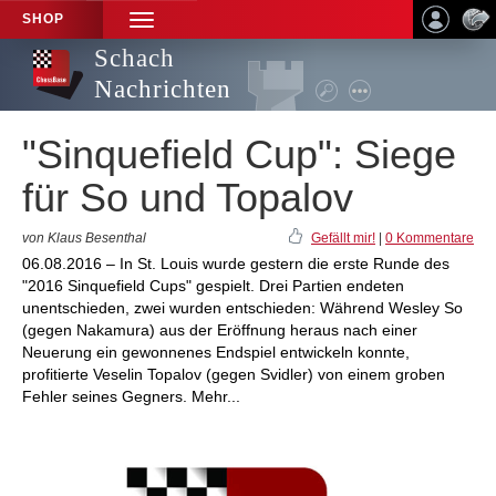
SHOP
TOGGLE
NAVIGATION
Schach
Nachrichten
"Sinquefield Cup": Siege
für So und Topalov
von Klaus Besenthal
Gefällt mir!
|
0 Kommentare
06.08.2016 – In St. Louis wurde gestern die erste Runde des
"2016 Sinquefield Cups" gespielt. Drei Partien endeten
unentschieden, zwei wurden entschieden: Während Wesley So
(gegen Nakamura) aus der Eröffnung heraus nach einer
Neuerung ein gewonnenes Endspiel entwickeln konnte,
profitierte Veselin Topalov (gegen Svidler) von einem groben
Fehler seines Gegners. Mehr...