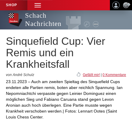
SHOP
TOGGLE
NAVIGATION
Schach
Nachrichten
Sinquefield Cup: Vier
Remis und ein
Krankheitsfall
von André Schulz
Gefällt mir!
|
0 Kommentare
23.11.2023 – Auch am zweiten Spieltag des Sinquefield Cups
endeten alle Partien remis, boten aber reichlich Spannung. Ian
Nepomniachtchi verpasste gegen Leinier Dominguez einen
möglichen Sieg und Fabiano Caruana stand gegen Levon
Aronian auch hoch überlegen. Eine Partie musste wegen
Krankheit verschoben werden.| Fotos: Lennart Ootes (Saint
Louis Chess Center.