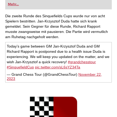
oder bereits auf Turnierniveau spielen: Mit
Mehr...
FRITZ trainieren Sie effizienter, intelligenter und
individueller als je zuvor.
Die zweite Runde des Sinquefields Cups wurde nur von acht
Spielern bestritten. Jan-Krzysztof Duda hatte sich krank
gemeldet. Sein Gegner für diese Runde, Richard Rapport
musste zwangsweise mit pausieren. Die Partie wird vermutlich
am Ruhetag nachgeholt werden.
Today’s game between GM Jan-Krzysztof Duda and GM
Richard Rapport is postponed due to a health issue Duda is
experiencing. We will keep you updated on the matter, and we
wish Jan-Krzysztof a quick recovery!
#grandchesstour
#SinquefieldCup
pic.twitter.com/sL6sYZ34Ta
— Grand Chess Tour (@GrandChessTour)
November 22,
2023