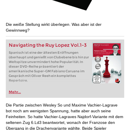
Die weiße Stellung wirkt überlegen. Was aber ist der
Gewinnweg?
Navigating the Ruy Lopez Vol.1-3
Spanisch ist eine der ältesten Eröffnungen
überhaupt und genießt von Clubebene bis hin zur
Weltspitze unvermindert hohe Popularität. In
dieser DVD-Reihe präsentiert der
amerikanische Super-GM Fabiano Caruana im
Gespräch mit Oliver Reeh ein komplettes
Repertoire.
Mehr...
Die Partie zwischen Wesley So und Maxime Vachier-Lagrave
bot noch am wenigsten Spannung, hatte aber auch seine
Feinheiten. So hatte Vachier-Lagraves Najdorf-Variante mit dem
seltenen Zug 6.Ld3 beantwortet, wonach der Franzose den
Übergang in die Drachenvariante wählte. Beide Spieler