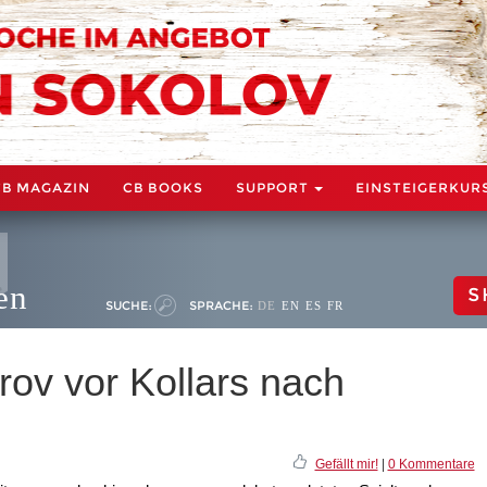
CB MAGAZIN
CB BOOKS
SUPPORT
EINSTEIGERKUR
en
S
SUCHE:
SPRACHE:
DE
EN
ES
FR
rov vor Kollars nach
Gefällt mir!
|
0 Kommentare