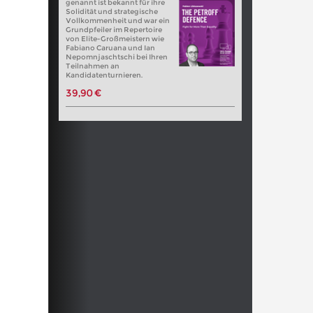
genannt ist bekannt für ihre
Solidität und strategische
Vollkommenheit und war ein
Grundpfeiler im Repertoire
von Elite-Großmeistern wie
Fabiano Caruana und Ian
Nepomnjaschtschi bei Ihren
Teilnahmen an
Kandidatenturnieren.
39,90 €