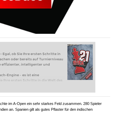
 Egal, ob Sie Ihre ersten Schritte in
achen oder bereits auf Turnierniveau
 effizienter, intelligenter und
ach-Engine – es ist eine
e Ihre ersten Schritte in die Welt des
eits auf Turnierniveau spielen: Mit
 intelligenter und individueller als je
achte im A-Open ein sehr starkes Feld zusammen. 280 Spieler
dien an. Spanien gilt als gutes Pflaster für den indischen