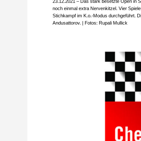
23.12.2021 – Das stark besetzte Open in S
noch einmal extra Nervenkitzel. Vier Spiel
Stichkampf im K.o.-Modus durchgeführt. Dimi
Andusattorov. | Fotos: Rupali Mullick