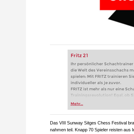
Fritz 21
Ihr persönlicher Schachtrainer -
die Welt des Vereinsschachs m
spielen: Mit FRITZ trainieren Sie
individueller als je zuvor.
FRITZ ist mehr als nur eine Sch
Trainingsrevolution! Egal, ob Si
Vereinsschachs machen oder ber
Mehr...
FRITZ trainieren Sie effizienter,
zuvor.
Das VIII Sunway Sitges Chess Festival br
nahmen teil. Knapp 70 Spieler reisten aus In