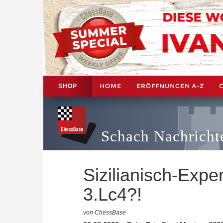
HOME
ERÖFFNUNGEN A-Z
SHOP
Schach Nachricht
Sizilianisch-Expe
3.Lc4?!
von ChessBase