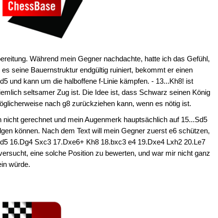
ereitung. Während mein Gegner nachdachte, hatte ich das Gefühl,
es seine Bauernstruktur endgültig ruiniert, bekommt er einen
5 und kann um die halboffene f-Linie kämpfen. - 13...Kh8! ist
emlich seltsamer Zug ist. Die Idee ist, dass Schwarz seinen König
öglicherweise nach g8 zurückziehen kann, wenn es nötig ist.
h nicht gerechnet und mein Augenmerk hauptsächlich auf 15...Sd5
folgen können. Nach dem Text will mein Gegner zuerst e6 schützen,
..Sd5 16.Dg4 Sxc3 17.Dxe6+ Kh8 18.bxc3 e4 19.Dxe4 Lxh2 20.Le7
ersucht, eine solche Position zu bewerten, und war mir nicht ganz
ein würde.