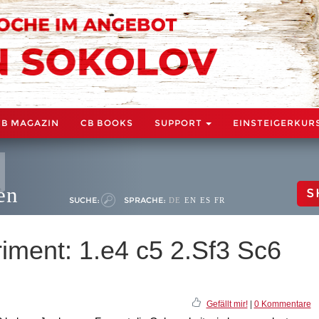
CB MAGAZIN
CB BOOKS
SUPPORT
EINSTEIGERKUR
en
S
SUCHE:
SPRACHE:
DE
EN
ES
FR
riment: 1.e4 c5 2.Sf3 Sc6
Gefällt mir!
|
0 Kommentare