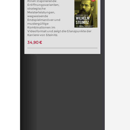
Ihnen inspirierende
Eröffnungsvarianten,
strategische
Meisterleistungen,
wegweisende
Endspielmanöver und
mustergültige
Kombinationen im
Videoformat und zeigt die Glanzpunkte der
Karriere von Steinitz.
34,90 €