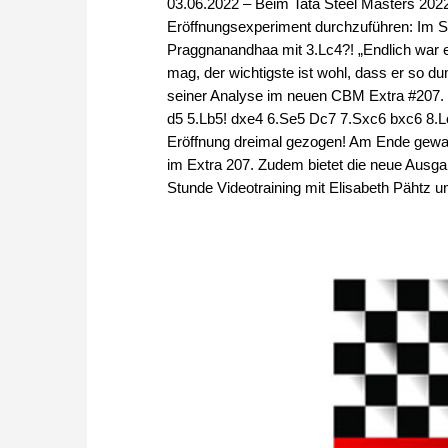
03.06.2022 – Beim Tata Steel Masters 2022
Eröffnungsexperiment durchzuführen: Im Si
Praggnanandhaa mit 3.Lc4?! „Endlich war es
mag, der wichtigste ist wohl, dass er so du
seiner Analyse im neuen CBM Extra #207. Un
d5 5.Lb5! dxe4 6.Se5 Dc7 7.Sxc6 bxc6 8.Lc
Eröffnung dreimal gezogen! Am Ende gewan
im Extra 207. Zudem bietet die neue Ausga
Stunde Videotraining mit Elisabeth Pähtz u