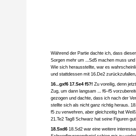
Während der Partie dachte ich, dass diese
Sorgen mehr um ...Sd5 machen muss und ich
Wie sich herausstellte, war es wahrscheinl
und stattdessen mit 16.De2 zurückzufallen, w
16...gxf6 17.Se4 f5?!
Zu voreilig, denn jet
Zug, um dann langsam ... f6–f5 vorzubereit
gezogen und dachte, dass ich nach der Ve
stellte sich als nicht ganz richtig heraus. 
f5 zu verwehren, aber gleichzeitig hat Wei
21.Te2 Tag8 Schwarz hat seine Figuren gut k
18.Sxd6
18.Sd2 war eine weitere interessant
Schwerfigurenendspiel schien mir zu verlo