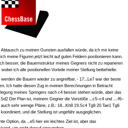
r Abtausch zu meinen Gunsten ausfallen würde, da ich mir keine
 meine Figuren jetzt leicht auf guten Feldern positionieren kann.
ich besser, die Bauernstruktur meines Gegners nicht zu reparieren
obei ich alle positionellen Vorteile meiner Stellung beibehielte.
zt werden die Bauern wieder zu angreifbar. - 17...Le7 war der beste
en. Ich hatte diesen Zug in meinen Berechnungen in Betracht
rlegung meines Springers nach c4 besser stehen würde, aber das
18.Sd2 Der Plan ist, meinem Gegner die Vorstöße ...c5–c4 und ...-f6–
ß auch sehr wenige Pläne, z.B.: 18...Kh8 19.Sc4 Tg8 20.Tae1 Tg6
oordiniert, und die Stellung ist ungefähr ausgeglichen.
e Option, da ...e5 hier ein leichtes Ziel ist, aber das
ckend, um nicht darauf einzugehen.