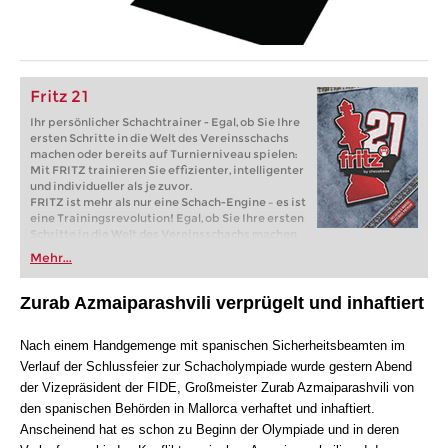
Fritz 21
Ihr persönlicher Schachtrainer - Egal, ob Sie Ihre
ersten Schritte in die Welt des Vereinsschachs
machen oder bereits auf Turnierniveau spielen:
Mit FRITZ trainieren Sie effizienter, intelligenter
und individueller als je zuvor.
FRITZ ist mehr als nur eine Schach-Engine – es ist
eine Trainingsrevolution! Egal, ob Sie Ihre ersten
Schritte in die Welt des Vereinsschachs machen
oder bereits auf Turnierniveau spielen: Mit
Mehr...
FRITZ trainieren Sie effizienter, intelligenter und
individueller als je zuvor.
Zurab Azmaiparashvili verprügelt und inhaftiert
Nach einem Handgemenge mit
spanischen Sicherheitsbeamten im
Verlauf der Schlussfeier zur Schacholympiade wurde gestern Abend
der Vizepräsident der FIDE, Großmeister Zurab Azmaiparashvili von
den spanischen Behörden in Mallorca verhaftet und inhaftiert.
Anscheinend hat es schon zu Beginn der Olympiade und in deren