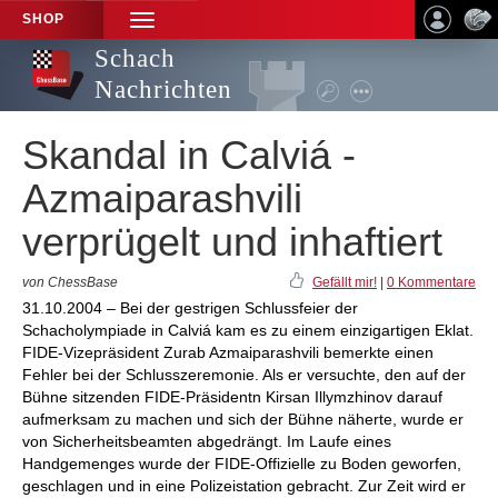
SHOP
TOGGLE
NAVIGATION
Schach
Nachrichten
Skandal in Calviá -
Azmaiparashvili
verprügelt und inhaftiert
von ChessBase
Gefällt mir!
|
0 Kommentare
31.10.2004 – Bei der gestrigen Schlussfeier der
Schacholympiade in Calviá kam es zu einem einzigartigen Eklat.
FIDE-Vizepräsident Zurab Azmaiparashvili bemerkte einen
Fehler bei der Schlusszeremonie. Als er versuchte, den auf der
Bühne sitzenden FIDE-Präsidentn Kirsan Illymzhinov darauf
aufmerksam zu machen und sich der Bühne näherte, wurde er
von Sicherheitsbeamten abgedrängt. Im Laufe eines
Handgemenges wurde der FIDE-Offizielle zu Boden geworfen,
geschlagen und in eine Polizeistation gebracht. Zur Zeit wird er