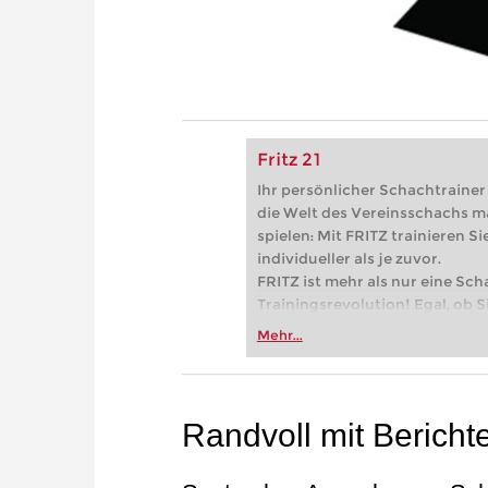
Fritz 21
Ihr persönlicher Schachtrainer -
die Welt des Vereinsschachs m
spielen: Mit FRITZ trainieren Sie
individueller als je zuvor.
FRITZ ist mehr als nur eine Sch
Trainingsrevolution! Egal, ob Si
Vereinsschachs machen oder ber
Mehr...
FRITZ trainieren Sie effizienter,
zuvor.
Randvoll mit Bericht