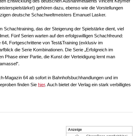
ten Entwicklung des deutschen Ausnahmetalents Vincent Keymer
eisterspielstärke!) gehören dazu, ebenso wie die Vorstellungen
nzigen deutsche Schachweltmeisters Emanuel Lasker.
Schachtraining, das der Steigerung der Spielstärke dient, viel
et. Fünf Serien warten auf den erfolgswilligen Schachfreund:
 64, Fortgeschrittene von Test&Training (exklusiv im
blick die Serie Kombinationen. Die Serie „Erfolgreich im
ten Phase einer Partie, die Kunst der Verteidigung lernt man
lamassel“.
-Magazin 64 ab sofort in Bahnhofsbuchhandlungen und im
seproben finden Sie
hier
. Auch bietet der Verlag ein stark verbilligtes
Anzeige