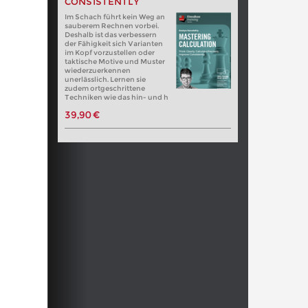
CONSISTENTLY
Im Schach führt kein Weg an
sauberem Rechnen vorbei.
Deshalb ist das verbessern
der Fähigkeit sich Varianten
im Kopf vorzustellen oder
taktische Motive und Muster
wiederzuerkennen
unerlässlich. Lernen sie
zudem ortgeschrittene
Techniken wie das hin- und h
39,90 €