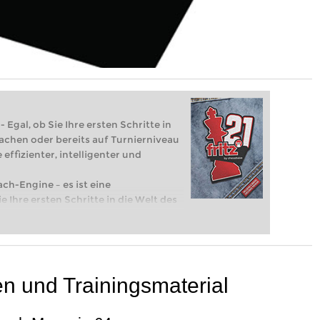
 Egal, ob Sie Ihre ersten Schritte in
achen oder bereits auf Turnierniveau
 effizienter, intelligenter und
ach-Engine – es ist eine
e Ihre ersten Schritte in die Welt des
eits auf Turnierniveau spielen: Mit
 intelligenter und individueller als je
en und Trainingsmaterial