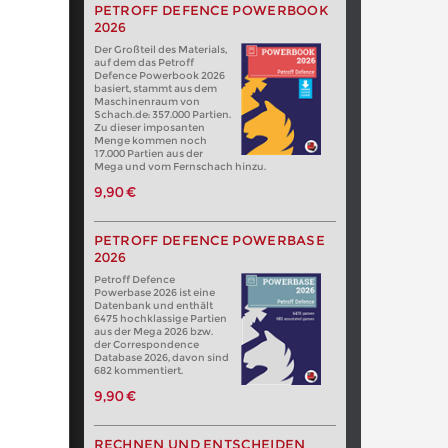
PETROFF DEFENCE POWERBOOK
2026
Der Großteil des Materials,
auf dem das Petroff
Defence Powerbook 2026
basiert, stammt aus dem
Maschinenraum von
Schach.de: 357.000 Partien.
Zu dieser imposanten
Menge kommen noch
17.000 Partien aus der
Mega und vom Fernschach hinzu.
9,90 €
PETROFF DEFENCE POWERBASE
2026
Petroff Defence
Powerbase 2026 ist eine
Datenbank und enthält
6475 hochklassige Partien
aus der Mega 2026 bzw.
der Correspondence
Database 2026, davon sind
682 kommentiert.
9,90 €
RECHNEN UND ENTSCHEIDEN