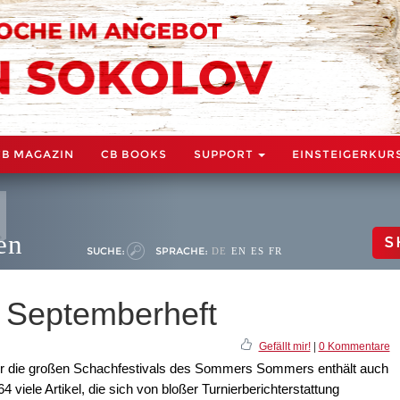
CB MAGAZIN
CB BOOKS
SUPPORT
EINSTEIGERKUR
en
S
SUCHE:
SPRACHE:
DE
EN
ES
FR
 Septemberheft
Gefällt mir!
|
0 Kommentare
er die großen Schachfestivals des Sommers Sommers enthält auch
iele Artikel, die sich von bloßer Turnierberichterstattung