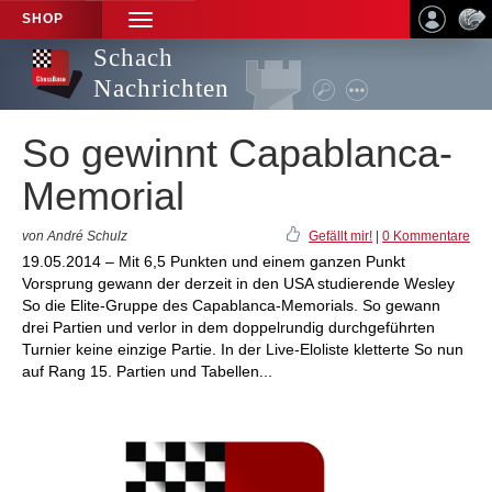
SHOP
TOGGLE
NAVIGATION
Schach
Nachrichten
So gewinnt Capablanca-
Memorial
von André Schulz
Gefällt mir!
|
0 Kommentare
19.05.2014 – Mit 6,5 Punkten und einem ganzen Punkt
Vorsprung gewann der derzeit in den USA studierende Wesley
So die Elite-Gruppe des Capablanca-Memorials. So gewann
drei Partien und verlor in dem doppelrundig durchgeführten
Turnier keine einzige Partie. In der Live-Eloliste kletterte So nun
auf Rang 15. Partien und Tabellen...