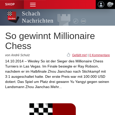
SHOP
TOGGLE
NAVIGATION
Schach
Nachrichten
So gewinnt Millionaire
Chess
von André Schulz
Gefällt mir!
|
0 Kommentare
14.10.2014 – Wesley So ist der Sieger des Millionaire Chess
Turniers in Las Vegas. Im Finale besiegte er Ray Robson,
nachdem er im Halbfinale Zhou Jianchao nach Stichkampf mit
3:1 ausgeschaltet hatte. Der erste Preis war mit 100.000 USD
dotiert. Das Spiel um Platz drei gewann Yu Yangyi gegen seinen
Landsmann Zhou Jianchao.Mehr...