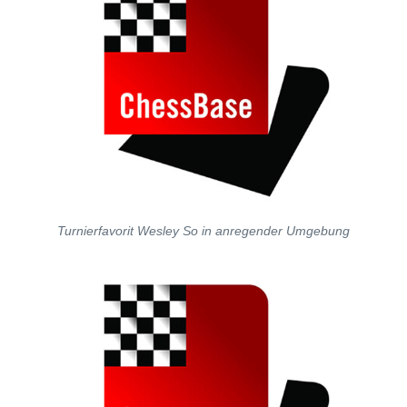
Turnierfavorit Wesley So in anregender Umgebung