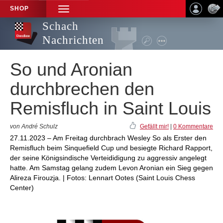
SHOP
TOGGLE
NAVIGATION
Schach
Nachrichten
So und Aronian
durchbrechen den
Remisfluch in Saint Louis
von André Schulz
Gefällt mir!
|
0 Kommentare
27.11.2023 – Am Freitag durchbrach Wesley So als Erster den
Remisfluch beim Sinquefield Cup und besiegte Richard Rapport,
der seine Königsindische Verteididigung zu aggressiv angelegt
hatte. Am Samstag gelang zudem Levon Aronian ein Sieg gegen
Alireza Firouzja. | Fotos: Lennart Ootes (Saint Louis Chess
Center)