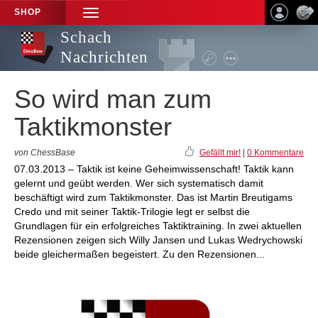
SHOP
TOGGLE
NAVIGATION
Schach
Nachrichten
So wird man zum
Taktikmonster
von ChessBase
Gefällt mir!
|
0 Kommentare
07.03.2013 – Taktik ist keine Geheimwissenschaft! Taktik kann
gelernt und geübt werden. Wer sich systematisch damit
beschäftigt wird zum Taktikmonster. Das ist Martin Breutigams
Credo und mit seiner Taktik-Trilogie legt er selbst die
Grundlagen für ein erfolgreiches Taktiktraining. In zwei aktuellen
Rezensionen zeigen sich Willy Jansen und Lukas Wedrychowski
beide gleichermaßen begeistert. Zu den Rezensionen...