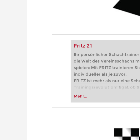
Fritz 21
Ihr persönlicher Schachtrainer -
die Welt des Vereinsschachs m
spielen: Mit FRITZ trainieren Sie
individueller als je zuvor.
FRITZ ist mehr als nur eine Sch
Trainingsrevolution! Egal, ob Si
Vereinsschachs machen oder ber
Mehr...
FRITZ trainieren Sie effizienter,
zuvor.