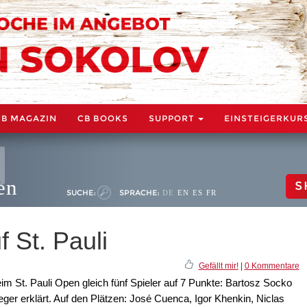
CB MAGAZIN
CB BOOKS
SUPPORT
EINSTEIGERKUR
en
S
SUCHE:
SPRACHE:
DE
EN
ES
FR
 St. Pauli
Gefällt mir!
|
0 Kommentare
 St. Pauli Open gleich fünf Spieler auf 7 Punkte: Bartosz Socko
ger erklärt. Auf den Plätzen: José Cuenca, Igor Khenkin, Niclas