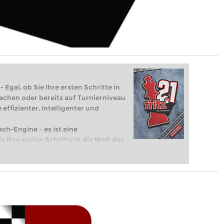
 Egal, ob Sie Ihre ersten Schritte in
achen oder bereits auf Turnierniveau
 effizienter, intelligenter und
ach-Engine – es ist eine
e Ihre ersten Schritte in die Welt des
eits auf Turnierniveau spielen: Mit
 intelligenter und individueller als je