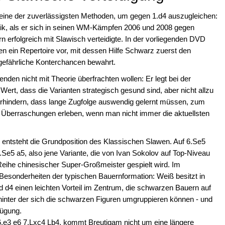
s eine der zuverlässigsten Methoden, um gegen 1.d4 auszugleichen:
mnik, als er sich in seinen WM-Kämpfen 2006 und 2008 gegen
rfolgreich mit Slawisch verteidigte. In der vorliegenden DVD
nen ein Repertoire vor, mit dessen Hilfe Schwarz zuerst den
g gefährliche Konterchancen bewahrt.
nden nicht mit Theorie überfrachten wollen: Er legt bei der
rt, dass die Varianten strategisch gesund sind, aber nicht allzu
rhindern, dass lange Zugfolge auswendig gelernt müssen, zum
 Überraschungen erleben, wenn man nicht immer die aktuellsten
 entsteht die Grundposition des Klassischen Slawen. Auf 6.Se5
Se5 a5, also jene Variante, die von Ivan Sokolov auf Top-Niveau
 Reihe chinesischer Super-Großmeister gespielt wird. Im
e Besonderheiten der typischen Bauernformation: Weiß besitzt in
d d4 einen leichten Vorteil im Zentrum, die schwarzen Bauern auf
, hinter der sich die schwarzen Figuren umgruppieren können - und
fügung.
 6.e3 e6 7.Lxc4 Lb4, kommt Breutigam nicht um eine längere