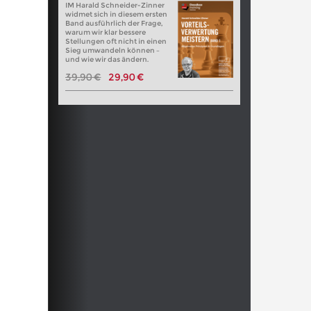
IM Harald Schneider-Zinner
widmet sich in diesem ersten
Band ausführlich der Frage,
warum wir klar bessere
Stellungen oft nicht in einen
Sieg umwandeln können –
und wie wir das ändern.
39,90 €
29,90 €