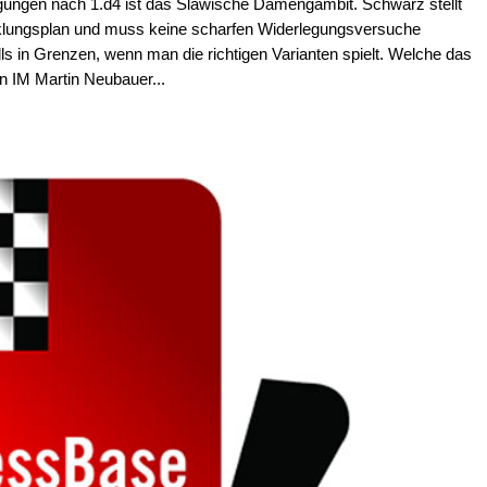
digungen nach 1.d4 ist das Slawische Damengambit. Schwarz stellt
icklungsplan und muss keine scharfen Widerlegungsversuche
lls in Grenzen, wenn man die richtigen Varianten spielt. Welche das
n IM Martin Neubauer...