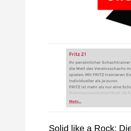
Fritz 21
Ihr persönlicher Schachtrainer -
die Welt des Vereinsschachs m
spielen: Mit FRITZ trainieren Sie
individueller als je zuvor.
FRITZ ist mehr als nur eine Sch
Trainingsrevolution! Egal, ob Si
Vereinsschachs machen oder ber
Mehr...
FRITZ trainieren Sie effizienter,
zuvor.
Solid like a Rock: D