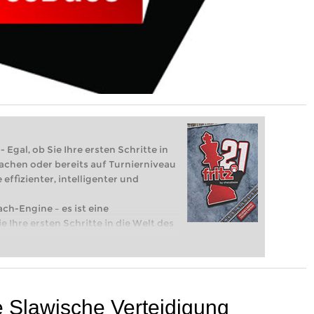
 Egal, ob Sie Ihre ersten Schritte in
achen oder bereits auf Turnierniveau
 effizienter, intelligenter und
ach-Engine – es ist eine
e Ihre ersten Schritte in die Welt des
eits auf Turnierniveau spielen: Mit
 intelligenter und individueller als je
ie Slawische Verteidigung