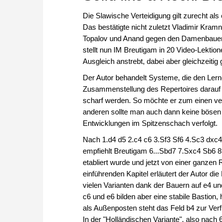
Die Slawische Verteidigung gilt zurecht al
Das bestätigte nicht zuletzt Vladimir Kra
Topalov und Anand gegen den Damenbauern e
stellt nun IM Breutigam in 20 Video-Lektio
Ausgleich anstrebt, dabei aber gleichzeiti
Der Autor behandelt Systeme, die den Lerne
Zusammenstellung des Repertoires darauf We
scharf werden. So möchte er zum einen ve
anderen sollte man auch dann keine bösen
Entwicklungen im Spitzenschach verfolgt.
Nach 1.d4 d5 2.c4 c6 3.Sf3 Sf6 4.Sc3 dxc4
empfiehlt Breutigam 6...Sbd7 7.Sxc4 Sb6 8.
etabliert wurde und jetzt von einer ganzen
einführenden Kapitel erläutert der Autor di
vielen Varianten dank der Bauern auf e4 un
c6 und e6 bilden aber eine stabile Bastion
als Außenposten steht das Feld b4 zur Ver
In der "Holländischen Variante", also nach