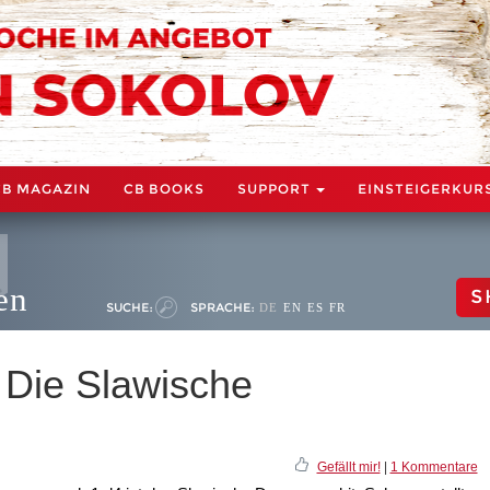
CB MAGAZIN
CB BOOKS
SUPPORT
EINSTEIGERKUR
en
S
SUCHE:
SPRACHE:
DE
EN
ES
FR
: Die Slawische
Gefällt mir!
|
1 Kommentare