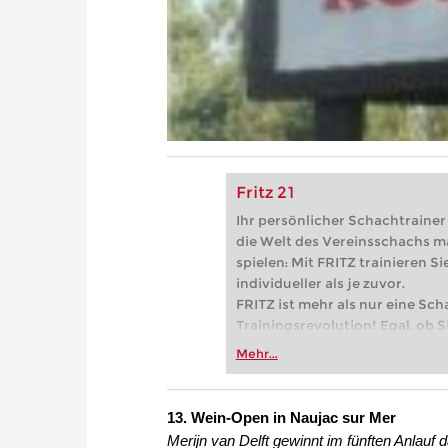
Fritz 21
Ihr persönlicher Schachtrainer -
die Welt des Vereinsschachs m
spielen: Mit FRITZ trainieren Sie
individueller als je zuvor.
FRITZ ist mehr als nur eine Sch
Trainingsrevolution! Egal, ob Si
Vereinsschachs machen oder ber
Mehr...
FRITZ trainieren Sie effizienter,
zuvor.
13. Wein-Open in Naujac sur Mer
Merijn van Delft gewinnt im fünften Anlauf