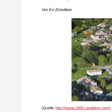
Von Evi Zickelbein
(Quelle:
http://naujac2008.canalblog.com/
)