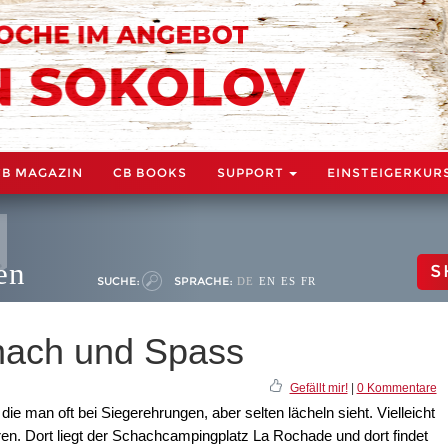
CB MAGAZIN
CB BOOKS
SUPPORT
EINSTEIGERKUR
en
S
SUCHE:
SPRACHE:
DE
EN
ES
FR
hach und Spass
Gefällt mir!
|
0 Kommentare
die man oft bei Siegerehrungen, aber selten lächeln sieht. Vielleicht
ren. Dort liegt der Schachcampingplatz La Rochade und dort findet