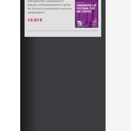
Fähigkeiten verbessern?
Dieser umfassende Kurs wird
Ihr Schachverständnis enorm
verbessern!
49,90 €