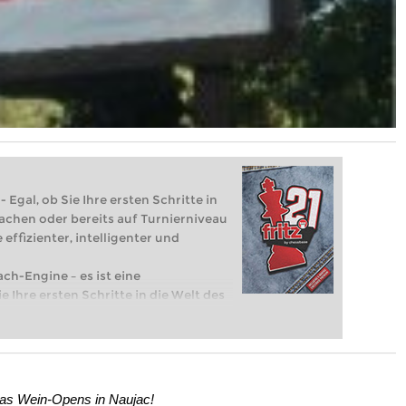
 Egal, ob Sie Ihre ersten Schritte in
achen oder bereits auf Turnierniveau
 effizienter, intelligenter und
ach-Engine – es ist eine
e Ihre ersten Schritte in die Welt des
eits auf Turnierniveau spielen: Mit
 intelligenter und individueller als je
 das Wein-Opens in Naujac!