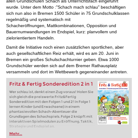
allen Grundschulen Schach als Unterrichtsfach eingeführt
wurde. Unter dem Motto :"Schach mach schlau" beschäftigen
sich nun also in Bremen 1500 Schüler in 75 Grundschulklassen
regelmäßig und systematisch mit
Schacheröffnungen, Mattkombinationen, Opposition und
Bauernumwandlungen im Endspiel, kurz: planvollem und
zielorientiertem Handeln.
Damit die Initiative noch einen zusätzlichen sportlichen, aber
auch gesellschaftlichen Reiz erhält, wird es am 20. Juni in
Bremen ein großes Schulschachturnier geben. Etwa 1000
Grundschüler werden sich auf dem Bremer Rathausplatz
versammeln und dort im Wettbewerb gegeneinander antreten.
Fritz & Fertig Sonderedition 2 in 1
Wer schlau ist, denkt einen Zug voraus! Holen Sie
sich gleich die preiswerte Fritz&Fertig
Sonderedition mit den Folgen 1 und 2! In Folge 1
lernen Kinder (und Erwachsene) in einem
phantasievollen Schach-Abenteuer die
Grundlagen des Schachspiels. Folge 2 knüpft mit
interaktiven Spielmodulen zu Eröffnung, Taktik,
Strategie und Endspiel an.
Mehr...