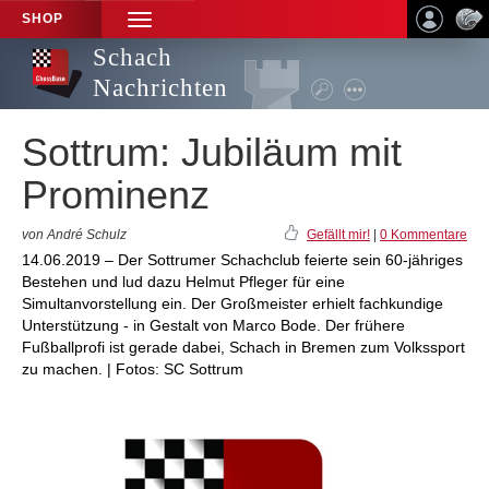
SHOP
TOGGLE
NAVIGATION
Schach
Nachrichten
Sottrum: Jubiläum mit
Prominenz
von André Schulz
Gefällt mir!
|
0 Kommentare
14.06.2019 – Der Sottrumer Schachclub feierte sein 60-jähriges
Bestehen und lud dazu Helmut Pfleger für eine
Simultanvorstellung ein. Der Großmeister erhielt fachkundige
Unterstützung - in Gestalt von Marco Bode. Der frühere
Fußballprofi ist gerade dabei, Schach in Bremen zum Volkssport
zu machen. | Fotos: SC Sottrum