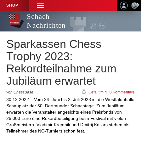
SHOP
TOGGLE
NAVIGATION
Schach
Nachrichten
Sparkassen Chess
Trophy 2023:
Rekordteilnahme zum
Jubiläum erwartet
von ChessBase
Gefällt mir!
|
0 Kommentare
30.12.2022 – Vom 24. Juni bis 2. Juli 2023 ist die Westfalenhalle
Schauplatz der 50. Dortmunder Schachtage. Zum Jubiläum
erwarten die Veranstalter angesichts eines Preisfonds von
25.000 Euro eine Rekordbeteiligung beim Festival mit vielen
Großmeistern. Vladimir Kramnik und Dmitrij Kollars stehen als
Teilnehmer des NC-Turniers schon fest.