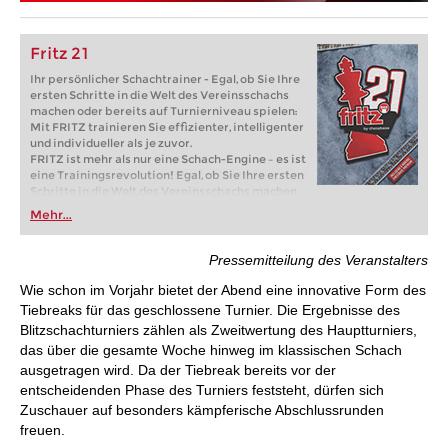
Fritz 21
Ihr persönlicher Schachtrainer - Egal, ob Sie Ihre
ersten Schritte in die Welt des Vereinsschachs
machen oder bereits auf Turnierniveau spielen:
Mit FRITZ trainieren Sie effizienter, intelligenter
und individueller als je zuvor.
FRITZ ist mehr als nur eine Schach-Engine – es ist
eine Trainingsrevolution! Egal, ob Sie Ihre ersten
Schritte in die Welt des Vereinsschachs machen
oder bereits auf Turnierniveau spielen: Mit
Mehr...
FRITZ trainieren Sie effizienter, intelligenter und
individueller als je zuvor.
Pressemitteilung des Veranstalters
Wie schon im Vorjahr bietet der Abend eine innovative Form des
Tiebreaks für das geschlossene Turnier. Die Ergebnisse des
Blitzschachturniers zählen als Zweitwertung des Hauptturniers,
das über die gesamte Woche hinweg im klassischen Schach
ausgetragen wird. Da der Tiebreak bereits vor der
entscheidenden Phase des Turniers feststeht, dürfen sich
Zuschauer auf besonders kämpferische Abschlussrunden
freuen.