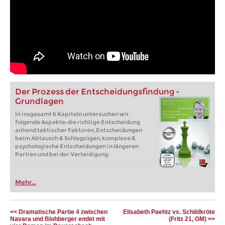
Der Prozess der Entscheidungsfindung -
Grundlagen
In insgesamt 6 Kapiteln untersuchen wir
folgende Aspekte: die richtige Entscheidung
anhand taktischer Faktoren, Entscheidungen
beim Abtausch & Schlagzügen, komplexe &
psychologische Entscheidungen in längeren
Partien und bei der Verteidigung.
Mehr...
<< Dramatische Partie 4 zwischen
Elisabeth Paehtz vs. Schildkröte
Navara und Blohberger endet mit
(Fritz 21, GM) >>