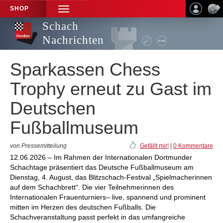
SHOP
TOGGLE
NAVIGATION
Schach
Nachrichten
Sparkassen Chess
Trophy erneut zu Gast im
Deutschen
Fußballmuseum
von Pressemitteilung
Gefällt mir!
|
0 Kommentare
12.06.2026 – Im Rahmen der Internationalen Dortmunder
Schachtage präsentiert das Deutsche Fußballmuseum am
Dienstag, 4. August, das Blitzschach-Festival „Spielmacherinnen
auf dem Schachbrett“. Die vier Teilnehmerinnen des
Internationalen Frauenturniers– live, spannend und prominent
mitten im Herzen des deutschen Fußballs. Die
Schachveranstaltung passt perfekt in das umfangreiche