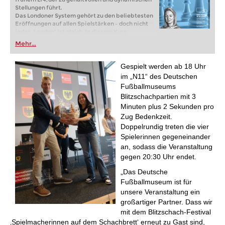
Stellungen führt.
Das Londoner System gehört zu den beliebtesten
Eröffnungen auf allen Spielstärken – doch nicht
jedes „London“ ist gleich. In diesem Kurs
präsentiert Großmeisterin Elisabeth Pähtz das
Mehr...
klassische London-System, einen strukturierten
und zugleich ambitionierten Ansatz mit frühem
Lf4, der zu dynamischen und gehaltvollen
Gespielt werden ab 18 Uhr
Stellungen führt.
im „N11“ des Deutschen
Free sample video:
Introduction
Fußballmuseums
Free sample video:
5...cxd4 6.exd4 Qb6 sidelines
Blitzschachpartien mit 3
Minuten plus 2 Sekunden pro
Zug Bedenkzeit.
Doppelrundig treten die vier
Spielerinnen gegeneinander
an, sodass die Veranstaltung
gegen 20:30 Uhr endet.
„Das Deutsche
Fußballmuseum ist für
unsere Veranstaltung ein
großartiger Partner. Dass wir
mit dem Blitzschach-Festival
‚Spielmacherinnen auf dem Schachbrett‘ erneut zu Gast sind,