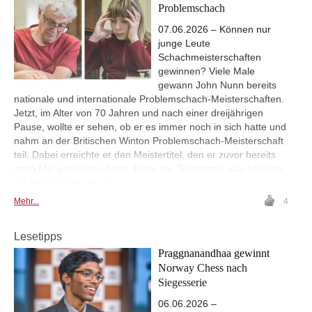
Problemschach
07.06.2026 – Können nur
junge Leute
Schachmeisterschaften
gewinnen? Viele Male
gewann John Nunn bereits
nationale und internationale Problemschach-Meisterschaften.
Jetzt, im Alter von 70 Jahren und nach einer dreijährigen
Pause, wollte er sehen, ob er es immer noch in sich hatte und
nahm an der Britischen Winton Problemschach-Meisterschaft
teil. Dabei erreichte er den Meistertitel, den er zuvor bereits
zehn Mal gewonnen hatte. Einer der Teilnehmer war beinahe
60 Jahre jünger als er.
Mehr...
4
Lesetipps
Praggnanandhaa gewinnt
Norway Chess nach
Siegesserie
06.06.2026 –