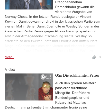
Praggnanandhaa
Rameshbabu gewann die
vierzehnte Ausgabe von
Norway Chess. In der letzten Runde besiegte er Vincent
Keymer. Damit gewann er direkt in der klassischen Partie zum
vierten Mal in Serie. Damit überholte er Wesley So, der in der
klassischen Partie Remis gegen Alireza Firouzja spielte und
erst in der Armageddon-Entscheidung siegte. Wesley So
erreichte so den zweiten Platz und Firouzja den dritten Platz.
Magnus Carlsen erreichte den vierten und Vincent Keymer
den fünften Platz. | Foto: Norway Chess / Michal Walusza
Mehr...
3
Video
60m Die schlimmsten Patzer
Auch den großen Meistern
passieren furchtbare
Missgriffe. Der frühere
Bundesligaspieler und
Kabarettist Matthias
Deutschmann präsentiert mit charmanter Ironie seine